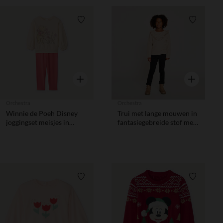
Verlanglijstje.
Verlanglij
Snel overzicht
Snel overzic
Orchestra
Orchestra
Winnie de Poeh Disney
Trui met lange mouwen in
joggingset meisjes in
fantasiegebreide stof met
fleece
ruches en kabelpatroon
meisjes
Verlanglijstje.
Verlanglij