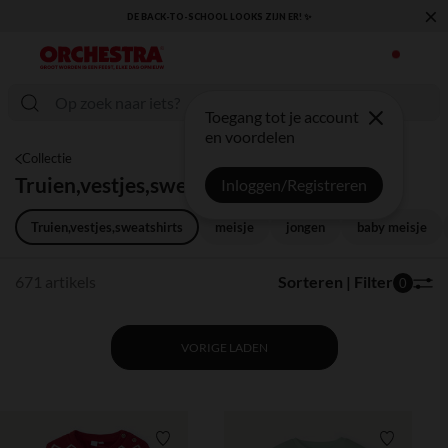
×
KLAAR VOOR DE TERUGKEER NAAR SCHOOL: ONTDEK ONZE ESSENTIALS ✏️🎒
Toegang tot je account
en voordelen
Collectie
Truien,vestjes,sweatshirts
Inloggen/Registreren
Truien,vestjes,sweatshirts
meisje
jongen
baby meisje
671 artikels
Sorteren | Filter
0
VORIGE LADEN