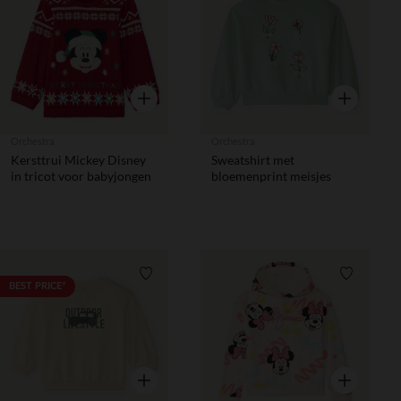
Verlanglijstje.
Verlanglij
Snel overzicht
Snel overzic
Orchestra
Orchestra
Kersttrui Mickey Disney
Sweatshirt met
in tricot voor babyjongen
bloemenprint meisjes
Verlanglijstje.
Verlanglij
BEST PRICE*
Snel overzicht
Snel overzic