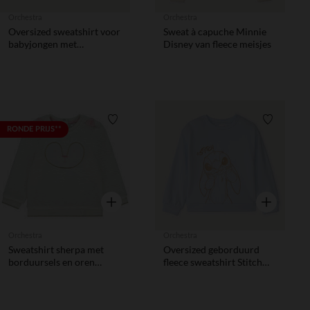
Orchestra
Orchestra
Oversized sweatshirt voor
Sweat à capuche Minnie
babyjongen met
Disney van fleece meisjes
fantasieprint
Verlanglijstje.
Verlanglij
RONDE PRIJS**
Snel overzicht
Snel overzic
Orchestra
Orchestra
Sweatshirt sherpa met
Oversized geborduurd
borduursels en oren
fleece sweatshirt Stitch
meisjes
Disney meisjes