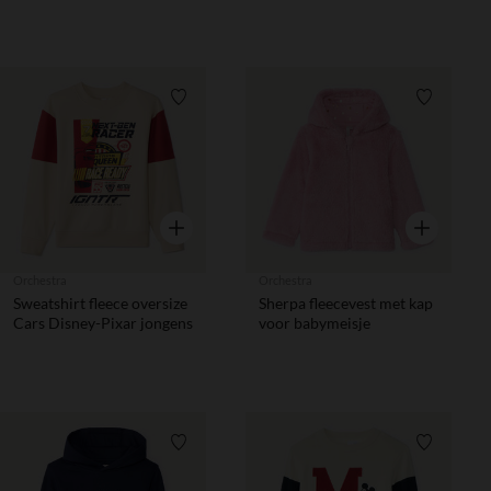
Verlanglijstje.
Verlanglij
Snel overzicht
Snel overzic
Orchestra
Orchestra
Sweatshirt fleece oversize
Sherpa fleecevest met kap
Cars Disney-Pixar jongens
voor babymeisje
Verlanglijstje.
Verlanglij