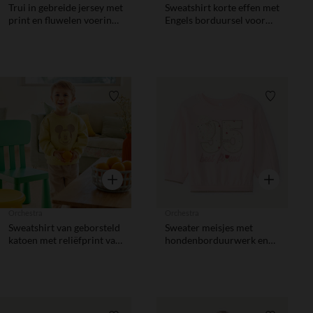
Trui in gebreide jersey met
Sweatshirt korte effen met
print en fluwelen voering
Engels borduursel voor
jongens
meisjes
Verlanglijstje.
Verlanglij
Snel overzicht
Snel overzic
Orchestra
Orchestra
Sweatshirt van geborsteld
Sweater meisjes met
katoen met reliëfprint van
hondenborduurwerk en
Mickey Disney voor
fantasiedetails
jongensbaby's