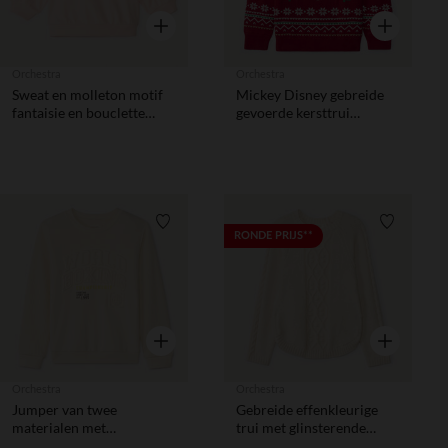
Snel overzicht
Snel overzic
Orchestra
Orchestra
Sweat en molleton motif
Mickey Disney gebreide
fantaisie en bouclette
gevoerde kersttrui
pour bébé fille
jongens
Verlanglijstje.
Verlanglij
RONDE PRIJS**
Snel overzicht
Snel overzic
Orchestra
Orchestra
Jumper van twee
Gebreide effenkleurige
materialen met
trui met glinsterende
reliëfpatroon jongens
gouden lurex meisjes