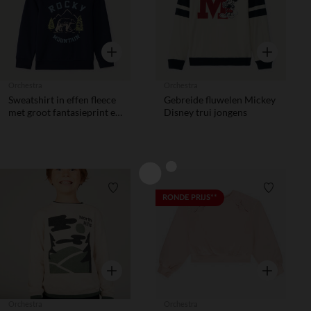
Snel overzicht
Snel overzic
Orchestra
Orchestra
Sweatshirt in effen fleece
Gebreide fluwelen Mickey
met groot fantasieprint en
Disney trui jongens
puff print jongens
Verlanglijstje.
Verlanglij
RONDE PRIJS**
Snel overzicht
Snel overzic
Orchestra
Orchestra