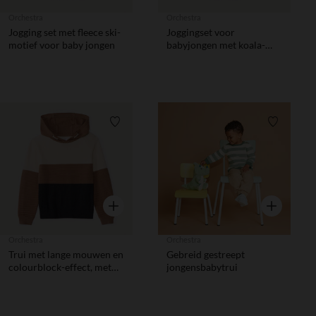
Orchestra
Orchestra
Jogging set met fleece ski-
Joggingset voor
motief voor baby jongen
babyjongen met koala-
print
Verlanglijstje.
Verlanglij
Snel overzicht
Snel overzic
Orchestra
Orchestra
Trui met lange mouwen en
Gebreid gestreept
colourblock-effect, met
jongensbabytrui
kap jongens