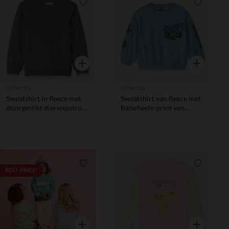
Verlanglijstje.
Verlanglij
Snel overzicht
Snel overzic
Orchestra
Orchestra
Sweatshirt in fleece met
Sweatshirt van fleece met
doorgestikt dierenpatroon
Batwheels-print van
jongens
Warner voor babyjongen
Verlanglijstje.
Verlanglij
BEST PRICE*
Snel overzicht
Snel overzic