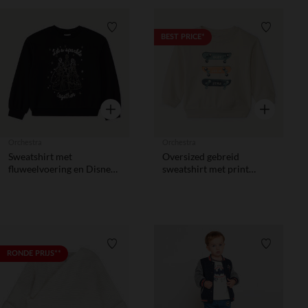
Verlanglijstje.
Verlanglij
BEST PRICE*
Snel overzicht
Snel overzic
Orchestra
Orchestra
Sweatshirt met
Oversized gebreid
fluweelvoering en Disney
sweatshirt met print
prinsessen foil print
jongens.
meisjes
Verlanglijstje.
Verlanglij
RONDE PRIJS**