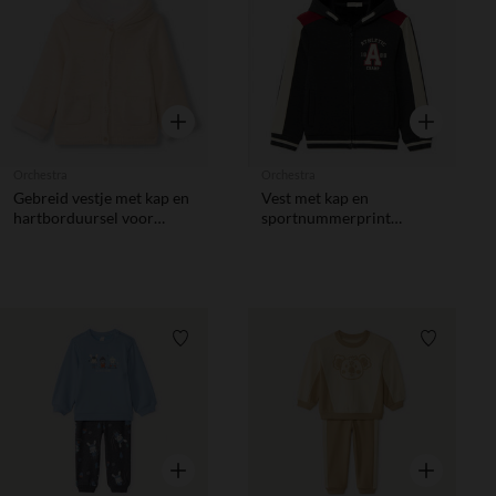
Verlanglijstje.
Verlanglij
Snel overzicht
Snel overzic
Orchestra
Orchestra
Gebreid vestje met kap en
Vest met kap en
hartborduursel voor
sportnummerprint
babymeisje
jongens
Verlanglijstje.
Verlanglij
Snel overzicht
Snel overzic