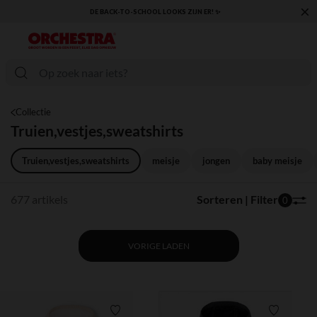
×
KLAAR VOOR DE TERUGKEER NAAR SCHOOL: ONTDEK ONZE ESSENTIALS ✏️🎒
Collectie
Truien,vestjes,sweatshirts
Truien,vestjes,sweatshirts
meisje
jongen
baby meisje
677 artikels
Sorteren | Filter
0
VORIGE LADEN