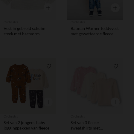
Snel overzicht
Snel overzic
Orchestra
Orchestra
Vest in gebreid schuim
Batman Warner teddyvest
steek met hartvorm
met gewatteerde fleece
meisjes
voor babyjongens
Verlanglijstje.
Verlanglij
Snel overzicht
Snel overzic
Orchestra
Orchestra
Set van 2 jongens baby
Set van 3 fleece
joggingpakken van fleece
sweatshirts met
fantasieprint meisjes