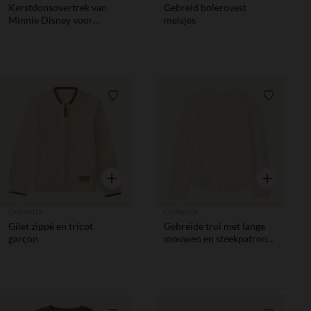
Kerstdonsovertrek van
Gebreid bolerovest
Minnie Disney voor
meisjes
babymeisjes
Verlanglijstje.
Verlanglij
Snel overzicht
Snel overzic
Orchestra
Orchestra
Gilet zippé en tricot
Gebreide trui met lange
garçon
mouwen en steekpatronen
op de mouwen meisjes