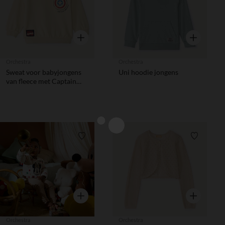
Snel overzicht
Snel overzic
Orchestra
Orchestra
Sweat voor babyjongens
Uni hoodie jongens
van fleece met Captain
America Marvel-motief
Verlanglijstje.
Verlanglij
Snel overzicht
Snel overzic
Orchestra
Orchestra