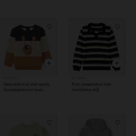
Verlanglijstje.
Verlanglij
Snel overzicht
Snel overzic
Orchestra
Orchestra
Gebreide trui met speels
Polo jongenstrui met
hondenpatroon voor
maritieme stijl
babyjongens in drie
kleuren
Verlanglijstje.
Verlanglij