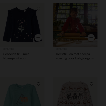
Verlanglijstje.
Verlanglij
Snel overzicht
Snel overzic
Orchestra
Orchestra
Gebreide trui met
Kersttruien met sherpa
bloemprint voor
voering voor babyjongens
babymeisjes
Verlanglijstje.
Verlanglij