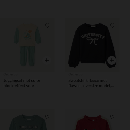
Verlanglijstje.
Verlanglij
Snel overzicht
Snel overzic
Orchestra
Orchestra
Joggingset met color
Sweatshirt fleece met
block-effect voor
fluweel, oversize model,
babyjongen
University print, meisjes
Verlanglijstje.
Verlanglij