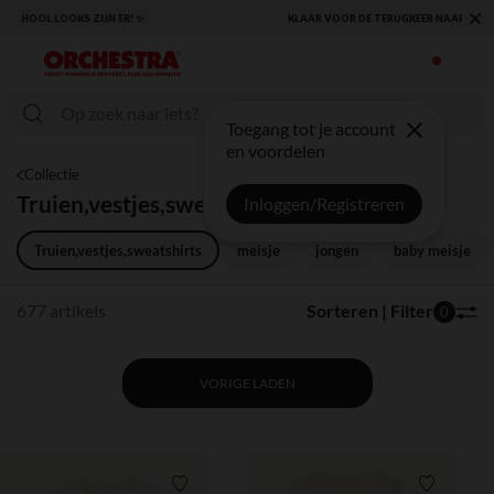
×
KLAAR VOOR DE TERUGKEER NAAR SCHOOL: ONTDEK ONZE ESSENTIALS ✏️🎒
Toegang tot je account
en voordelen
Collectie
Truien,vestjes,sweatshirts
Inloggen/Registreren
Truien,vestjes,sweatshirts
meisje
jongen
baby meisje
677 artikels
Sorteren | Filter
0
VORIGE LADEN