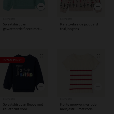
Snel overzicht
Snel overzic
Orchestra
Orchestra
Sweatshirt van
Kerst gebreide jacquard
gewatteerde fleece met
trui jongens
skatemotief voor
babyjongen
Verlanglijstje.
Verlanglij
RONDE PRIJS**
Snel overzicht
Snel overzic
Orchestra
Orchestra
Sweatshirt van fleece met
Korte mouwen geribde
reliëfprint voor
meisjestrui met rode
babyjongens
strepen