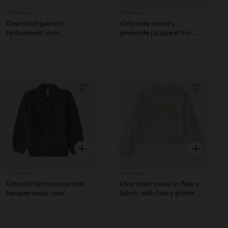
Orchestra
Orchestra
Oversized gebreid
Gebreide velours
fantasievest voor
gevoerde jacquard trui
babymeisje
voor babyjongen
Verlanglijstje.
Verlanglij
Snel overzicht
Snel overzic
Orchestra
Orchestra
Gebreid fantasievest met
Oversized sweat in fleecy
kangoeroezak voor
fabric with fancy glitter
babyjongens
print for girls