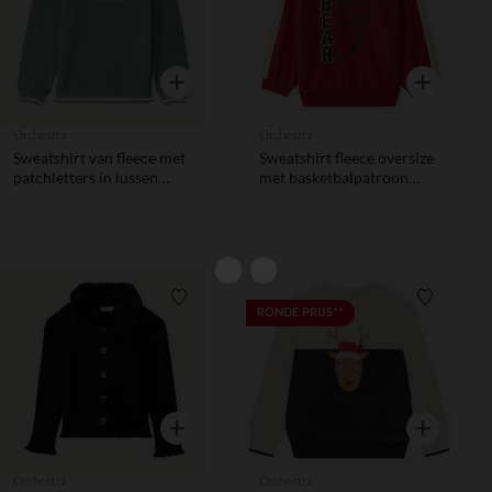
Snel overzicht
Snel overzic
Orchestra
Orchestra
Sweatshirt van fleece met
Sweatshirt fleece oversize
patchletters in lussen
met basketbalpatroon
jongens
voor babyjongens
Verlanglijstje.
Verlanglij
RONDE PRIJS**
Snel overzicht
Snel overzic
Orchestra
Orchestra