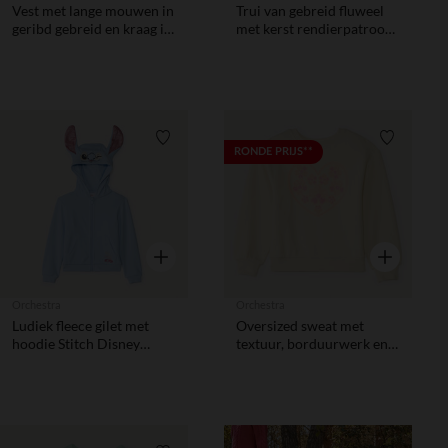
Vest met lange mouwen in
Trui van gebreid fluweel
geribd gebreid en kraag in
met kerst rendierpatroon
imitatiebont meisjes
voor jongen
Verlanglijstje.
Verlanglij
RONDE PRIJS**
Snel overzicht
Snel overzic
Orchestra
Orchestra
Ludiek fleece gilet met
Oversized sweat met
hoodie Stitch Disney
textuur, borduurwerk en
meisjes.
sequins meisjes