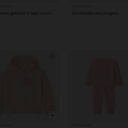
Snel overzicht
hestra
Orchestra
Vrouwen gebreid V-hals vest voor baby jongens
Uni hoodie vest jongens
Verlanglijstje.
Snel overzicht
hestra
Orchestra