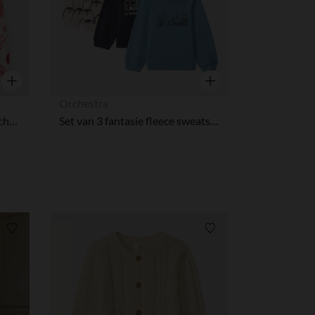
Snel overzicht
Snel overzicht
Orchestra
Trui met lange mouwen in zacht, pluizig gebreid materiaal met arty print meisjes
Set van 3 fantasie fleece sweatshirts voor babyjongens
Verlanglijstje.
Verlanglijstje.