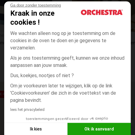
Ga door zonder toestemming
Kraak in onze
cookies !
Snel overzicht
We wachten alleen nog op je toestemming om de
hestra
Orchestra
cookies in de oven te doen en je gegevens te
Trui met lange mouwen, gebreid en gestreept jongens
verzamelen.
Als je ons toestemming geeft, kunnen we onze inhoud
aanpassen aan jouw smaak.
Dus, koekjes, nootjes of niet ?
Om je voorkeuren later te wijzigen, klik op de link
Verlanglijstje.
'Cookievoorkeuren' die zich in de voettekst van de
 PRIJS**
pagina bevindt.
lees het privacybeleid
toerstemmingen gecertificeerd door
Ik kies
Ok ik aanvaard