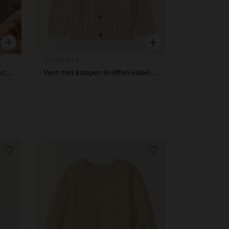
Snel overzicht
Snel overzicht
Orchestra
Sweatshirt met bedrukte dennenbomen jongens
Vest met knopen in effen kabelgebreid voor baby
Verlanglijstje.
Verlanglijstje.