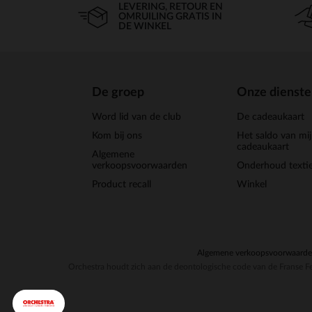
LEVERING, RETOUR EN
OMRUILING GRATIS IN
DE WINKEL
De groep
Onze dienst
Word lid van de club
De cadeaukaart
Kom bij ons
Het saldo van mi
cadeaukaart
Algemene
verkoopsvoorwaarden
Onderhoud textie
Product recall
Winkel
Algemene verkoopsvoorwaard
Orchestra houdt zich aan de deontologische code van de Franse Fe