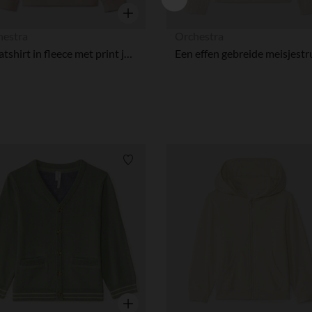
Snel overzicht
hestra
Orchestra
Sweatshirt in fleece met print jongens
Verlanglijstje.