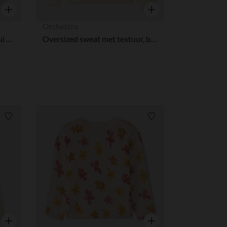
Snel overzicht
Snel overzicht
Orchestra
Een effen gebreide meisjestrui met opengewerkte details.
Oversized sweat met textuur, borduurwerk en sequins meisjes
Verlanglijstje.
Verlanglijstje.