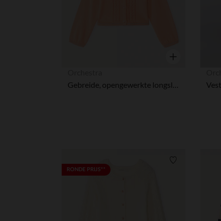
Snel overzicht
Orchestra
Orc
Gebreide, opengewerkte longslubcardigan voor babymeisjes.
Verlanglijstje.
RONDE PRIJS**