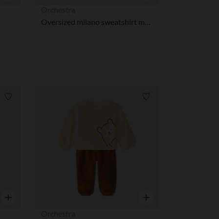
Snel overzicht
Snel overzicht
Orchestra
Oversized milano sweatshirt met fantasieprint meisjes
Verlanglijstje.
Verlanglijstje.
Snel overzicht
Snel overzicht
Orchestra