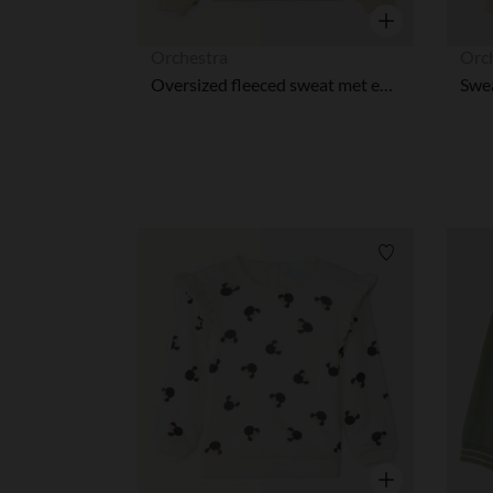
Snel overzicht
Orchestra
Orc
Oversized fleeced sweat met een vlekkenprint meisjes
Verlanglijstje.