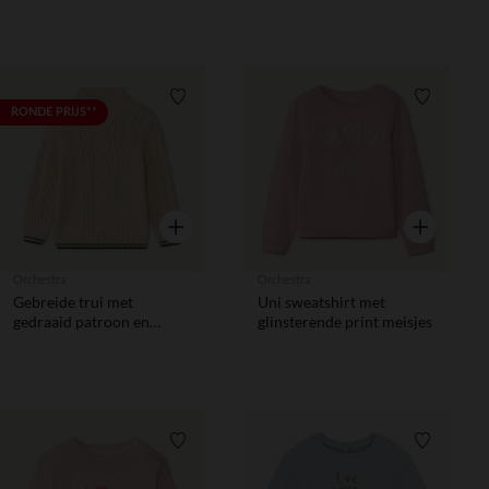
Verlanglijstje.
Verlanglij
RONDE PRIJS**
Snel overzicht
Snel overzic
Orchestra
Orchestra
Gebreide trui met
Uni sweatshirt met
gedraaid patroon en
glinsterende print meisjes
opstaande boord voor
babyjongens
Verlanglijstje.
Verlanglij