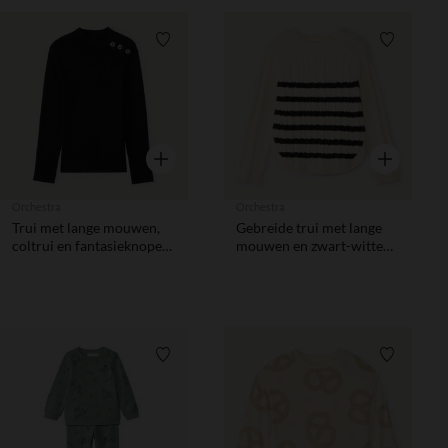
Verlanglijstje.
Verlanglij
Snel overzicht
Snel overzic
Orchestra
Orchestra
Trui met lange mouwen,
Gebreide trui met lange
coltrui en fantasieknopen
mouwen en zwart-witte
meisjes
marinière meisjes
Verlanglijstje.
Verlanglij