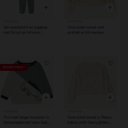
Snel overzicht
Snel overzic
Orchestra
Orchestra
Set sweatshirt en jogging
Oversized sweat met
met Scoot-print voor
pretzel-print meisjes
babyjongen
Verlanglijstje.
Verlanglij
RONDE PRIJS**
Snel overzicht
Snel overzic
Orchestra
Orchestra
Trui met lange mouwen in
Oversized sweat in fleecy
fantasiegebreid voor baby
fabric with fancy glitter
jongen
print for girls