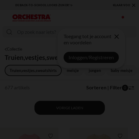
×
KLAAR VOOR DE TERUGKEER NAAR SCHOOL: ONTDEK ONZE ESSENTIALS ✏️🎒
Toegang tot je account
en voordelen
Collectie
Truien,vestjes,sweatshirts
Inloggen/Registreren
Truien,vestjes,sweatshirts
meisje
jongen
baby meisje
677 artikels
Sorteren | Filter
0
VORIGE LADEN