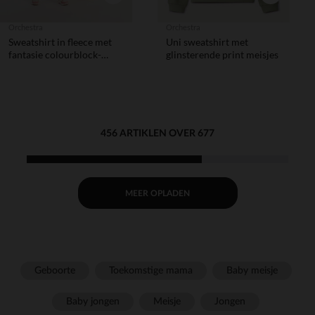
Orchestra
Orchestra
Sweatshirt in fleece met
Uni sweatshirt met
fantasie colourblock-
glinsterende print meisjes
effect voor babymeisje
456 ARTIKLEN OVER 677
MEER OPLADEN
Geboorte
Toekomstige mama
Baby meisje
Baby jongen
Meisje
Jongen