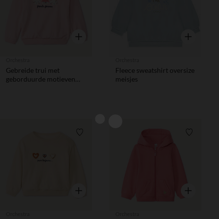
Snel overzicht
Snel overzic
Orchestra
Orchestra
Gebreide trui met
Fleece sweatshirt oversize
geborduurde motieven
meisjes
voor babymeisje
Verlanglijstje.
Verlanglij
Snel overzicht
Snel overzic
Orchestra
Orchestra