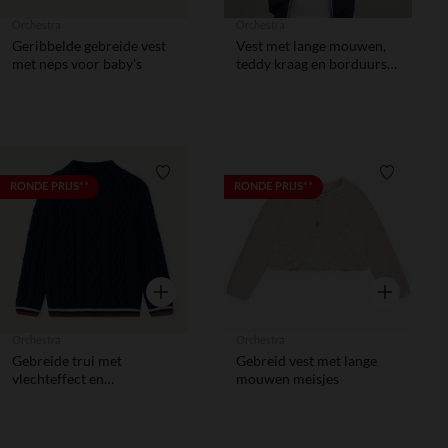
Orchestra
Orchestra
Geribbelde gebreide vest
Vest met lange mouwen,
met neps voor baby's
teddy kraag en borduursel
meisjes
Verlanglijstje.
Verlanglij
RONDE PRIJS**
RONDE PRIJS**
Snel overzicht
Snel overzic
Orchestra
Orchestra
Gebreide trui met
Gebreid vest met lange
vlechteffect en
mouwen meisjes
tweekleurige biezen
jongens