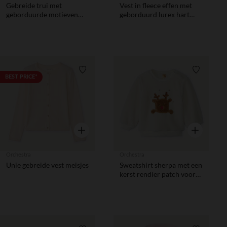
Gebreide trui met
Vest in fleece effen met
geborduurde motieven
geborduurd lurex hart
voor babymeisje
meisjes
Verlanglijstje.
Verlanglij
BEST PRICE*
Snel overzicht
Snel overzic
Orchestra
Orchestra
Unie gebreide vest meisjes
Sweatshirt sherpa met een
kerst rendier patch voor
babyjongens