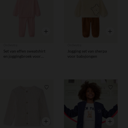
Verlanglijstje.
Verlanglij
Snel overzicht
Snel overzic
Orchestra
Orchestra
Set van effen sweatshirt
Jogging set van sherpa
en joggingbroek voor
voor babyjongen
babymeisje in fleece stof
Verlanglijstje.
Verlanglij
Snel overzicht
Snel overzic