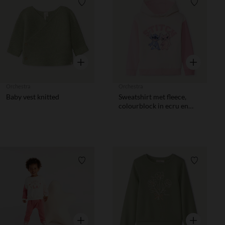
Verlanglijstje.
Verlanglij
Snel overzicht
Snel overzic
Orchestra
Orchestra
Baby vest knitted
Sweatshirt met fleece,
colourblock in ecru en
roze, kap, Stitch Disney-
print meisjes
Verlanglijstje.
Verlanglij
Snel overzicht
Snel overzic