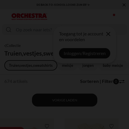
×
KLAAR VOOR DE TERUGKEER NAAR SCHOOL: ONTDEK ONZE ESSENTIALS ✏️🎒
Toegang tot je account
en voordelen
Collectie
Truien,vestjes,sweatshirts
Inloggen/Registreren
Truien,vestjes,sweatshirts
meisje
jongen
baby meisje
674 artikels
Sorteren | Filter
0
VORIGE LADEN