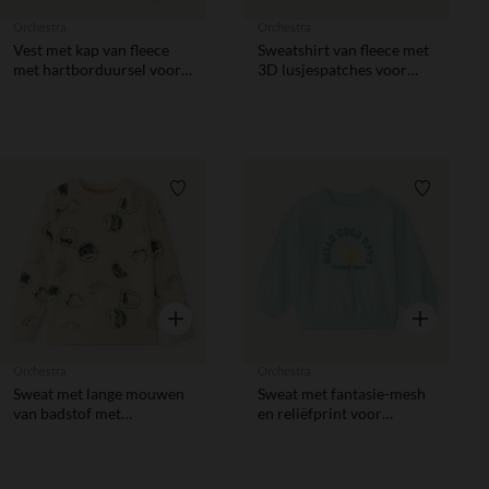
Orchestra
Orchestra
Vest met kap van fleece
Sweatshirt van fleece met
met hartborduursel voor
3D lusjespatches voor
meisjes
babymeisje
Verlanglijstje.
Verlanglij
Snel overzicht
Snel overzic
Orchestra
Orchestra
Sweat met lange mouwen
Sweat met fantasie-mesh
van badstof met
en reliëfprint voor
tamponprint voor jongens
babyjongen