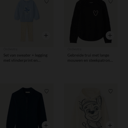
Verlanglijstje.
Verlanglij
Snel overzicht
Snel overzic
Orchestra
Orchestra
Set van sweater + legging
Gebreide trui met lange
met vlinderprint en
mouwen en steekpatronen
pailletten voor
op de mouwen voor
babymeisjes
meisjes
Verlanglijstje.
Verlanglij
Snel overzicht
Snel overzic