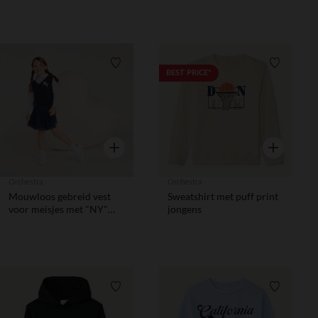
Verlanglijstje.
Verlanglij
BEST PRICE*
Snel overzicht
Snel overzic
Orchestra
Orchestra
Mouwloos gebreid vest
Sweatshirt met puff print
voor meisjes met "NY"
jongens
badge
Verlanglijstje.
Verlanglij