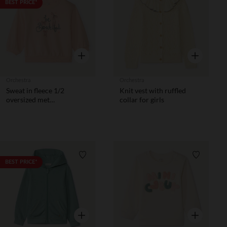
Verlanglijstje.
Verlanglij
BEST PRICE*
Snel overzicht
Snel overzic
Orchestra
Orchestra
Sweat in fleece 1/2
Knit vest with ruffled
oversized met
collar for girls
fantasieprint voor
meisjesbaby.
Verlanglijstje.
Verlanglij
BEST PRICE*
Snel overzicht
Snel overzic