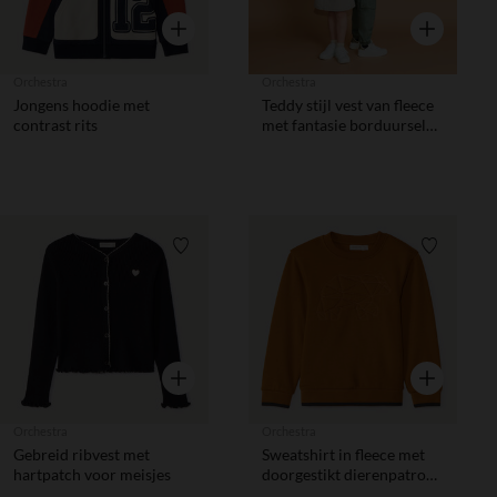
Snel overzicht
Snel overzic
Orchestra
Orchestra
Jongens hoodie met
Teddy stijl vest van fleece
contrast rits
met fantasie borduursel
voor meisjes
Verlanglijstje.
Verlanglij
Snel overzicht
Snel overzic
Orchestra
Orchestra
Gebreid ribvest met
Sweatshirt in fleece met
hartpatch voor meisjes
doorgestikt dierenpatroon
voor jongens