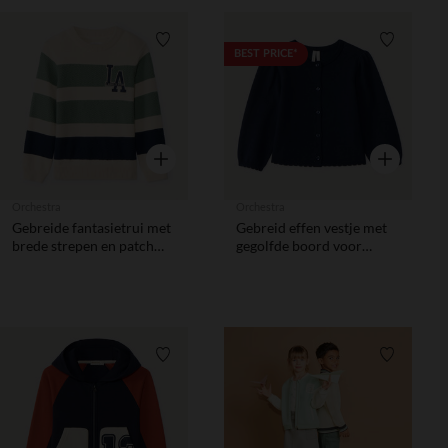
Verlanglijstje.
Verlanglij
BEST PRICE*
Snel overzicht
Snel overzic
Orchestra
Orchestra
Gebreide fantasietrui met
Gebreid effen vestje met
brede strepen en patch
gegolfde boord voor
jongens
meisjes
Verlanglijstje.
Verlanglij