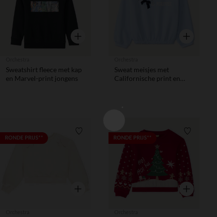
Snel overzicht
Snel overzic
Orchestra
Orchestra
Sweatshirt fleece met kap
Sweat meisjes met
en Marvel-print jongens
Californische print en
elastische onderkant
Verlanglijstje.
Verlanglij
RONDE PRIJS**
RONDE PRIJS**
Snel overzicht
Snel overzic
Orchestra
Orchestra