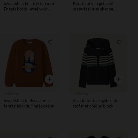
Sweatshirt korte effen met
Kersttrui van gebreid
Engels borduursel voor
materiaal met sherpa
meisjes
voering voor meisjes
Verlanglijstje.
Verlanglij
Snel overzicht
Snel overzic
Orchestra
Orchestra
Sweatshirt in fleece met
Vest in fantasiegebreide
fantasieborduring jongens
stof met colour block
effect jongens