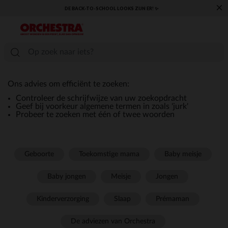
×
DE BACK-TO-SCHOOL LOOKS ZIJN ER! ✨
Ons advies om efficiënt te zoeken:
Controleer de schrijfwijze van uw zoekopdracht
Geef bij voorkeur algemene termen in zoals 'jurk'
Probeer te zoeken met één of twee woorden
Geboorte
Toekomstige mama
Baby meisje
Baby jongen
Meisje
Jongen
Kinderverzorging
Slaap
Prémaman
De adviezen van Orchestra