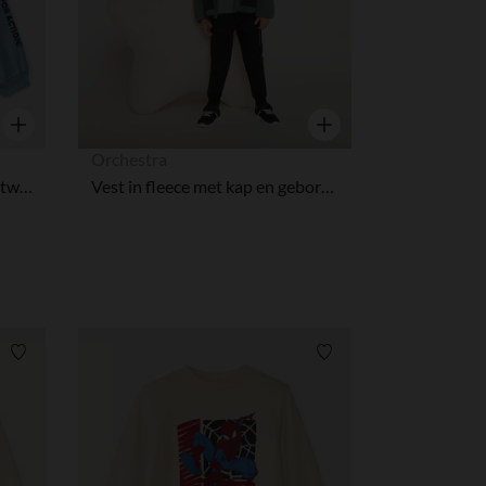
Snel overzicht
Snel overzicht
Orchestra
Sweatshirt van fleece met Batwheels-print van Warner voor babyjongen
Vest in fleece met kap en geborduurde patch voor jongens
Verlanglijstje.
Verlanglijstje.