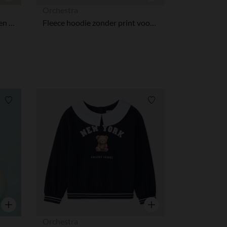
Snel overzicht
Snel overzicht
Orchestra
Sweatshirt met plissé-effect en polo-kraag voor jongens
Fleece hoodie zonder print voor babyjongen
Verlanglijstje.
Verlanglijstje.
Snel overzicht
Snel overzicht
Orchestra