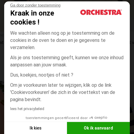
Ga door zonder toestemming
Kraak in onze
cookies !
Snel overzicht
We wachten alleen nog op je toestemming om de
hestra
Orchestra
cookies in de oven te doen en je gegevens te
Sweat met borduursel van Flash McQueen van Disney Pixar voor jongens
verzamelen.
Als je ons toestemming geeft, kunnen we onze inhoud
aanpassen aan jouw smaak.
Dus, koekjes, nootjes of niet ?
Om je voorkeuren later te wijzigen, klik op de link
Verlanglijstje.
'Cookievoorkeuren' die zich in de voettekst van de
pagina bevindt.
lees het privacybeleid
toerstemmingen gecertificeerd door
Ik kies
Ok ik aanvaard