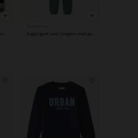
r wens aan te passen en te beheren, en zorgt ervoor dat aan de
Snel overzicht
Snel overzicht
Orchestra
Gebreide trui met lange mouwen en contrasterende strepen voor babyjongen
Joggingset voor jongens met gestreepte dessin
Verlanglijstje.
Verlanglijstje.