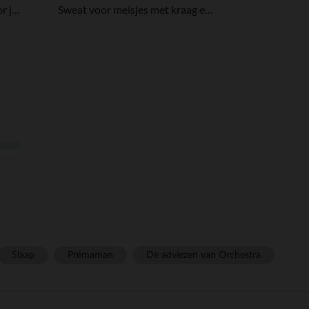
Sweatshirt met puff print voor jongens
Sweat voor meisjes met kraag en teddybeerprint
Slaap
Prémaman
De adviezen van Orchestra