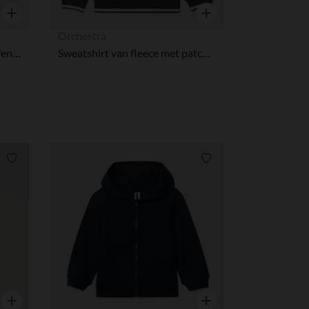
Snel overzicht
Snel overzicht
Orchestra
Mouwloos gebreid vest in effen kleur voor jongensbaby.
Sweatshirt van fleece met patchletters in lussen voor jongens
Verlanglijstje.
Verlanglijstje.