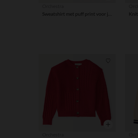
Snel overzicht
Orchestra
Orc
Sweatshirt met puff print voor jongens
Verlanglijstje.
Snel overzicht
Orchestra
Orc