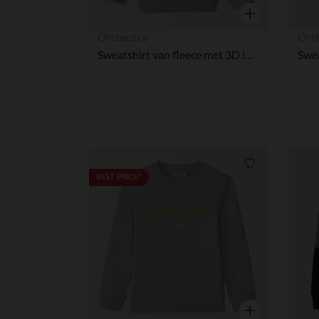
Snel overzicht
Orchestra
Orc
Sweatshirt van fleece met 3D lusjespatches voor babymeisje
Verlanglijstje.
BEST PRICE*