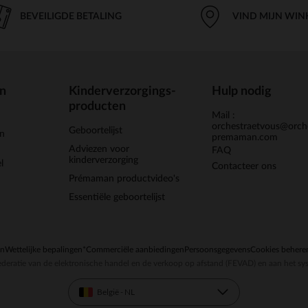
BEVEILIGDE BETALING
VIND MIJN WIN
en
Kinderverzorgings-
Hulp nodig
producten
Mail :
orchestraetvous@orch
Geboortelijst
jn
premaman.com
Adviezen voor
FAQ
kinderverzorging
l
Contacteer ons
Prémaman productvideo's
Essentiële geboortelijst
en
Wettelijke bepalingen
*Commerciële aanbiedingen
Persoonsgegevens
Cookies behere
deratie van de elektronische handel en de verkoop op afstand (FEVAD) en aan het sy
België - NL