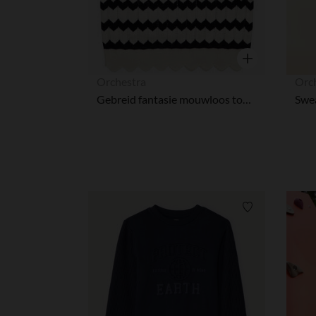
Snel overzicht
Orchestra
Orc
Gebreid fantasie mouwloos topje voor meisjes
Verlanglijstje.