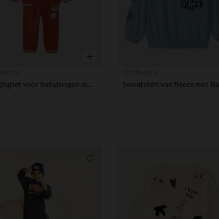
Snel overzicht
hestra
Orchestra
Joggingset voor babyjongen met geborduurde badstof auto
Verlanglijstje.