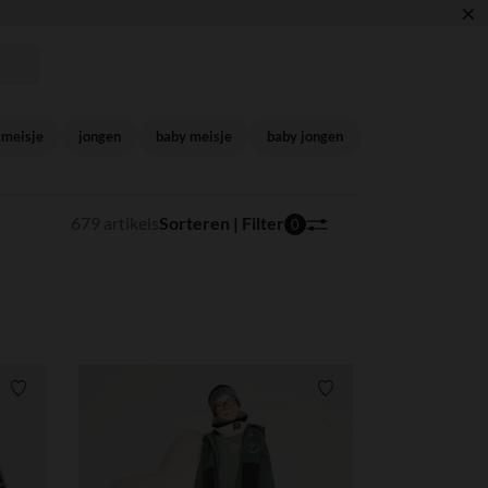
×
🎒
meisje
jongen
baby meisje
baby jongen
679 artikels
Sorteren | Filter
0
Verlanglijstje.
Verlanglijstje.