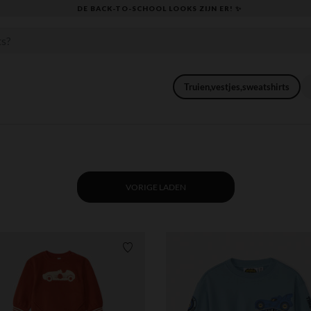
KLAAR VOOR DE TERUGKEER NAAR SCHOOL: ONTDEK ONZE ESSENTIALS ✏️
Truien,vestjes,sweatshirts
VORIGE LADEN
Verlanglijstje.