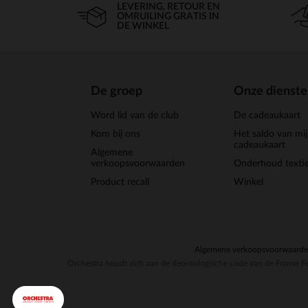
LEVERING, RETOUR EN
OMRUILING GRATIS IN
DE WINKEL
De groep
Onze dienst
Word lid van de club
De cadeaukaart
Kom bij ons
Het saldo van mi
cadeaukaart
Algemene
verkoopsvoorwaarden
Onderhoud textie
Product recall
Winkel
Algemene verkoopsvoorwaard
Orchestra houdt zich aan de deontologische code van de Franse Fe