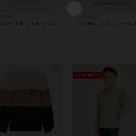
Snel overzicht
hestra
Orchestra
Sweat bébé fille en molleton avec col claudine amovible
Verlanglijstje.
RONDE PRIJS**