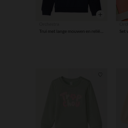
Snel overzicht
Orchestra
Orc
Trui met lange mouwen en reliëf puffed print voor jongens
Verlanglijstje.