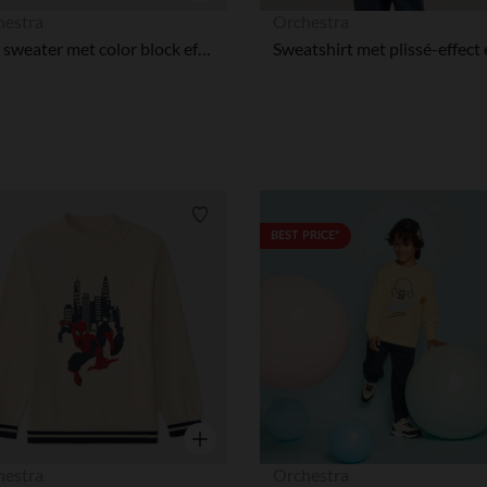
Snel overzicht
hestra
Orchestra
Knit sweater met color block effect van SmileyWorld voor jongens
Verlanglijstje.
BEST PRICE*
Snel overzicht
hestra
Orchestra