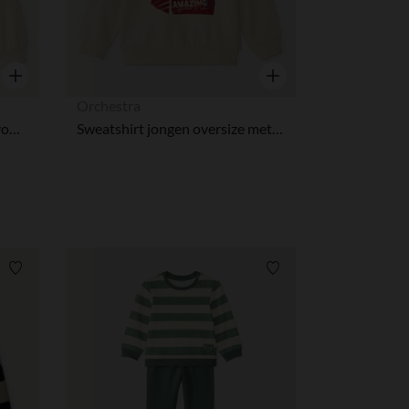
Snel overzicht
Snel overzicht
Orchestra
Sweatshirt met Stitch-print voor meisjes
Sweatshirt jongen oversize met Spider-Man Marvel print
Verlanglijstje.
Verlanglijstje.