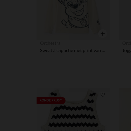
Snel overzicht
Orchestra
Orc
Sweat à capuche met print van Chase uit Paw Patrol voor jongens
Verlanglijstje.
RONDE PRIJS**