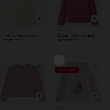
Snel overzicht
Snel overzic
Orchestra
Orchestra
Trui met korte mouwen
Sweatshirt in fleece met
van gebreide
print meisjes
opengewerkte stof meisjes
Verlanglijstje.
Verlanglij
RONDE PRIJS**
Snel overzicht
Snel overzic
Orchestra
Orchestra