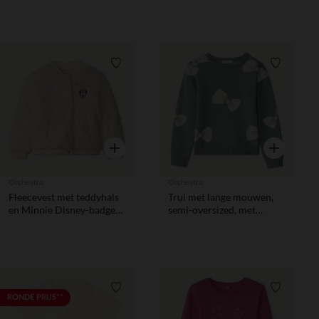
meisjes
Verlanglijstje.
Verlanglij
Snel overzicht
Snel overzic
Orchestra
Orchestra
Fleecevest met teddyhals
Trui met lange mouwen,
en Minnie Disney-badge
semi-oversized, met
meisjes
knooppatroon meisjes
Verlanglijstje.
Verlanglij
RONDE PRIJS**