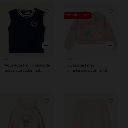
Verlanglijstje.
Verlanglij
RONDE PRIJS**
Snel overzicht
Snel overzic
Orchestra
Orchestra
Mouwloze trui in gebreide
Sweatshirt met
fantasietorsades met
glinsterende puff print
borduursel meisjes
meisjes
Verlanglijstje.
Verlanglij