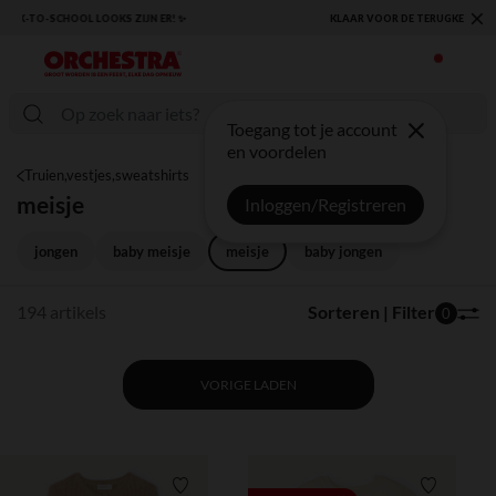
×
KLAAR VOOR DE TERUGKEER NAAR SCHOOL: ONTDEK ONZE ESSENTIALS ✏️🎒
Toegang tot je account
en voordelen
Truien,vestjes,sweatshirts
meisje
Inloggen/Registreren
jongen
baby meisje
meisje
baby jongen
194 artikels
Sorteren | Filter
0
VORIGE LADEN