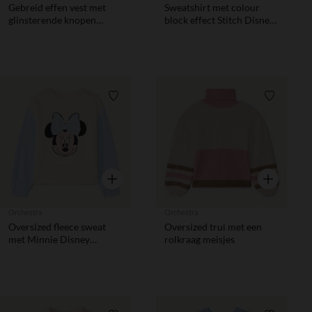
Gebreid effen vest met
Sweatshirt met colour
glinsterende knopen
block effect Stitch Disney
meisjes
meisjes
Verlanglijstje.
Verlanglij
Snel overzicht
Snel overzic
Orchestra
Orchestra
Oversized fleece sweat
Oversized trui met een
met Minnie Disney
rolkraag meisjes
meisjes