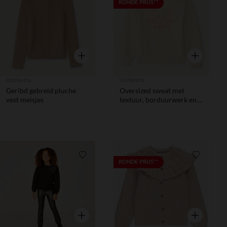
Verlanglijstje.
Verlanglij
RONDE PRIJS**
Snel overzicht
Snel overzic
Orchestra
Orchestra
Geribd gebreid pluche
Oversized sweat met
vest meisjes
textuur, borduurwerk en
sequins meisjes
Verlanglijstje.
Verlanglij
RONDE PRIJS**
Snel overzicht
Snel overzic