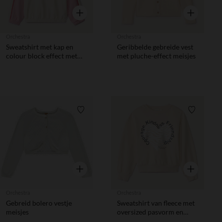
Snel overzicht
Snel overzic
Orchestra
Orchestra
Sweatshirt met kap en
Geribbelde gebreide vest
colour block effect met
met pluche-effect meisjes
vlinderprint meisjes
Verlanglijstje.
Verlanglij
Snel overzicht
Snel overzic
Orchestra
Orchestra
Gebreid bolero vestje
Sweatshirt van fleece met
meisjes
oversized pasvorm en
zilveren hartpatroon