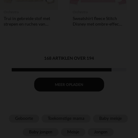
Orchestra
Orchestra
Trui in gebreide stof met
Sweatshirt fleece Stitch
strepen en ruches van
Disney met ombre-effect
popeline, meisjes
meisjes
168 ARTIKLEN OVER 194
MEER OPLADEN
Geboorte
Toekomstige mama
Baby meisje
Baby jongen
Meisje
Jongen