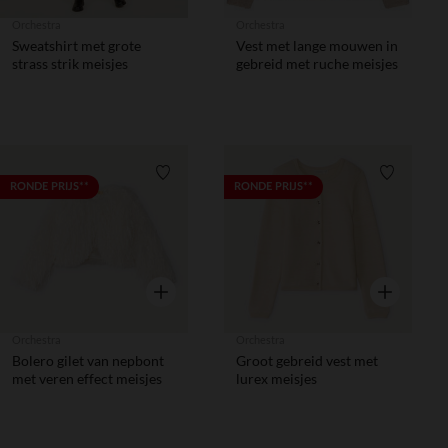
Orchestra
Orchestra
Sweatshirt met grote
Vest met lange mouwen in
strass strik meisjes
gebreid met ruche meisjes
Verlanglijstje.
Verlanglij
RONDE PRIJS**
RONDE PRIJS**
Snel overzicht
Snel overzic
Orchestra
Orchestra
Bolero gilet van nepbont
Groot gebreid vest met
met veren effect meisjes
lurex meisjes