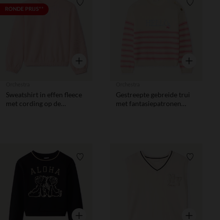
Verlanglijstje.
Verlanglij
RONDE PRIJS**
Snel overzicht
Snel overzic
Orchestra
Orchestra
Sweatshirt in effen fleece
Gestreepte gebreide trui
met cording op de
met fantasiepatronen
mouwen meisjes
meisjes
Verlanglijstje.
Verlanglij
Snel overzicht
Snel overzic