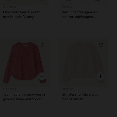
Orchestra
Orchestra
Oversized fleece sweat
Vest in fantasiegebreid
met Minnie Disney
met torsadeknopen
meisjes
meisjes
Verlanglijstje.
Verlanglij
Snel overzicht
Snel overzic
Orchestra
Orchestra
Trui met lange mouwen in
Glinsterend gebreid trui
gebreid kabelpatroon en
met parels en
glinsterende lurex meisjes
borduurwerk meisjes