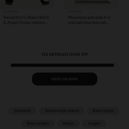
Orchestra
Orchestra
Sweatshirt in fleece Stitch
Mouwloze gebreide trui
& Angel Disney meisjes
met patchborduursel
zwart met 3D borduursel
meisjes
Aloha en Lilo & Stitch
print
192 ARTIKLEN OVER 199
MEER OPLADEN
Geboorte
Toekomstige mama
Baby meisje
Baby jongen
Meisje
Jongen