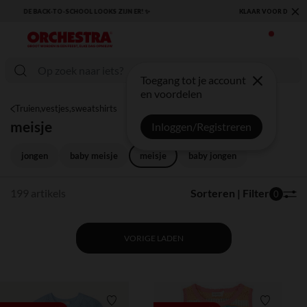
×
KLAAR VOOR DE TERUGKEER NAAR SCHOOL: ONTDEK ONZE ESSENTIALS ✏️🎒
Toegang tot je account
en voordelen
Truien,vestjes,sweatshirts
meisje
Inloggen/Registreren
jongen
baby meisje
meisje
baby jongen
199 artikels
Sorteren | Filter
0
VORIGE LADEN