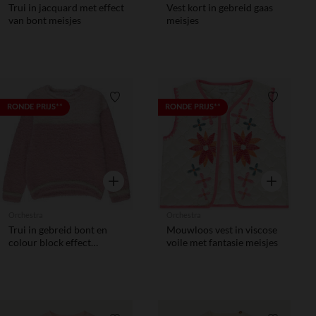
Trui in jacquard met effect
Vest kort in gebreid gaas
van bont meisjes
meisjes
Verlanglijstje.
Verlanglij
RONDE PRIJS**
RONDE PRIJS**
Snel overzicht
Snel overzic
Orchestra
Orchestra
Trui in gebreid bont en
Mouwloos vest in viscose
colour block effect
voile met fantasie meisjes
meisjes