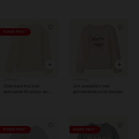
Verlanglijstje.
Verlanglij
RONDE PRIJS**
Snel overzicht
Snel overzic
Orchestra
Orchestra
Oversized trui met
Uni sweatshirt met
gedraaide structuur en
glinsterende print meisjes
kralen meisjes
Verlanglijstje.
Verlanglij
RONDE PRIJS**
RONDE PRIJS**