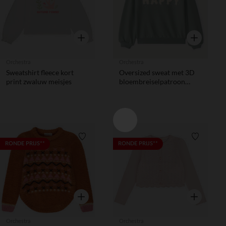
Snel overzicht
Snel overzic
Orchestra
Orchestra
Sweatshirt fleece kort
Oversized sweat met 3D
print zwaluw meisjes
bloembreiselpatroon
meisjes
Verlanglijstje.
Verlanglij
RONDE PRIJS**
RONDE PRIJS**
Snel overzicht
Snel overzic
Orchestra
Orchestra