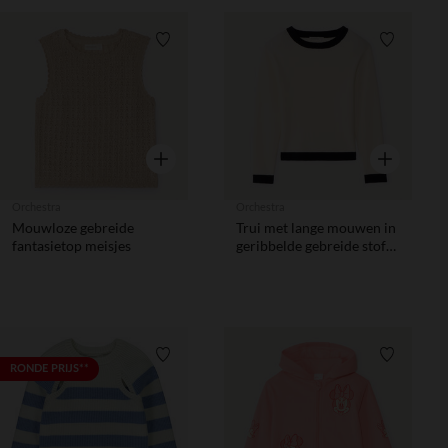
Verlanglijstje.
Verlanglij
Snel overzicht
Snel overzic
Orchestra
Orchestra
Mouwloze gebreide
Trui met lange mouwen in
fantasietop meisjes
geribbelde gebreide stof
met contrasterende
boorden meisjes
Verlanglijstje.
Verlanglij
RONDE PRIJS**