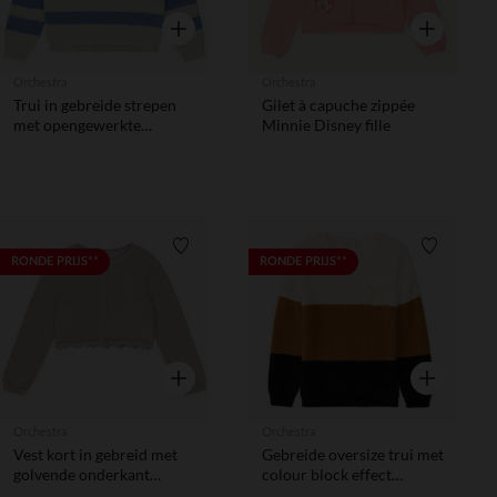
Snel overzicht
Snel overzic
Orchestra
Orchestra
Trui in gebreide strepen
Gilet à capuche zippée
met opengewerkte
Minnie Disney fille
armgaten meisjes
Verlanglijstje.
Verlanglij
RONDE PRIJS**
RONDE PRIJS**
Snel overzicht
Snel overzic
Orchestra
Orchestra
Vest kort in gebreid met
Gebreide oversize trui met
golvende onderkant
colour block effect
meisjes
meisjes