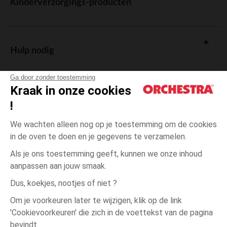
Kinderverzorgings-producten
Hulp nodig
Ga door zonder toestemming
Kraak in onze cookies
!
De cadeaukaart
We wachten alleen nog op je toestemming om de cookies
in de oven te doen en je gegevens te verzamelen.
Als je ons toestemming geeft, kunnen we onze inhoud
aanpassen aan jouw smaak.
Algemene verkoopsvoorwaarden
Dus, koekjes, nootjes of niet ?
Wettelijke bepalingen
*Commerciële aanbiedingen
Om je voorkeuren later te wijzigen, klik op de link
Persoonsgegevens
'Cookievoorkeuren' die zich in de voettekst van de pagina
Blauw
MAAT
Blauw
?
Cookies beheren
bevindt.