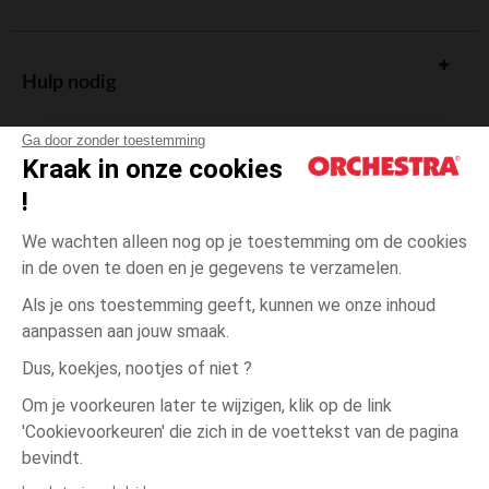
Hulp nodig
Ga door zonder toestemming
Kraak in onze cookies
!
De cadeaukaart
We wachten alleen nog op je toestemming om de cookies
in de oven te doen en je gegevens te verzamelen.
Als je ons toestemming geeft, kunnen we onze inhoud
aanpassen aan jouw smaak.
Algemene verkoopsvoorwaarden
Dus, koekjes, nootjes of niet ?
Wettelijke bepalingen
*Commerciële aanbiedingen
Om je voorkeuren later te wijzigen, klik op de link
Persoonsgegevens
'Cookievoorkeuren' die zich in de voettekst van de pagina
3
Ecru
Ecru
jaar
Cookies beheren
bevindt.
Toegankelijkheid: niet conform