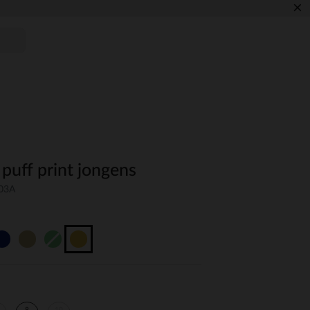
×
puff print jongens
-03A