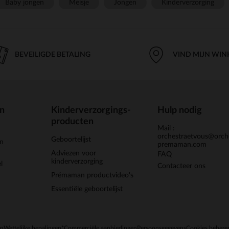
Baby jongen
Meisje
Jongen
Kinderverzorging
BEVEILIGDE BETALING
VIND MIJN WIN
en
Kinderverzorgings-
Hulp nodig
producten
Mail :
orchestraetvous@orch
Geboortelijst
jn
premaman.com
Adviezen voor
FAQ
kinderverzorging
l
Contacteer ons
Prémaman productvideo's
Essentiële geboortelijst
en
Wettelijke bepalingen
*Commerciële aanbiedingen
Persoonsgegevens
Cookies behere