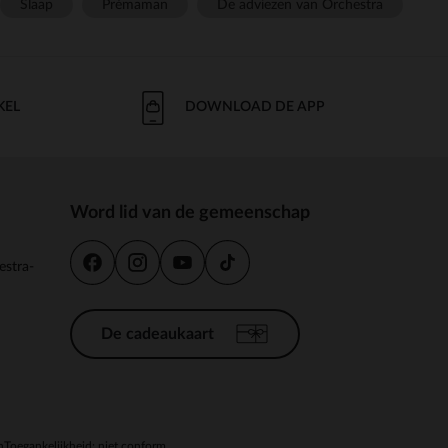
Slaap
Prémaman
De adviezen van Orchestra
KEL
DOWNLOAD DE APP
Word lid van de gemeenschap
estra-
De cadeaukaart
n
Toegankelijkheid: niet conform