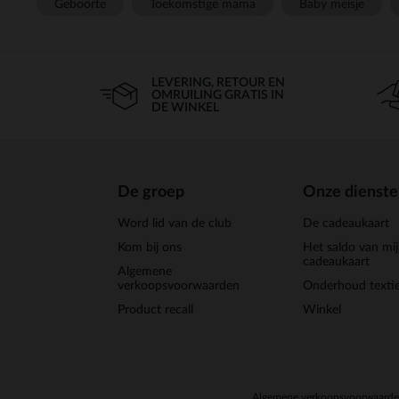
Geboorte
Toekomstige mama
Baby meisje
LEVERING, RETOUR EN
OMRUILING GRATIS IN
DE WINKEL
De groep
Onze dienst
Word lid van de club
De cadeaukaart
Kom bij ons
Het saldo van mi
cadeaukaart
Algemene
verkoopsvoorwaarden
Onderhoud textie
Product recall
Winkel
Algemene verkoopsvoorwaard