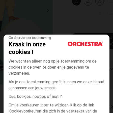
3
4
5
6
jaar
jaar
jaar
jaa
12
14
jaar
jaa
Ga door zonder toestemming
TOEVOEGEN
Kraak in onze
WINKELWA
cookies !
We wachten alleen nog op je toestemming om de
cookies in de oven te doen en je gegevens te
DIRECTE BES
verzamelen.
Als je ons toestemming geeft, kunnen we onze inhoud
aanpassen aan jouw smaak.
Dus, koekjes, nootjes of niet ?
Om je voorkeuren later te wijzigen, klik op de link
BESCHIKBAARE LEVE
'Cookievoorkeuren' die zich in de voettekst van de