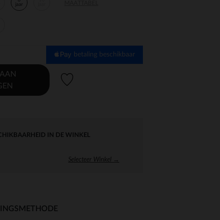
8
10
MAATTABEL
r
jaar
jaar
r
betaling beschikbaar
 AAN
Verlanglijstje.
GEN
CHIKBAARHEID IN DE WINKEL
Selecteer Winkel →
RINGSMETHODE