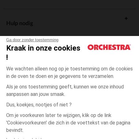
Hulp nodig
Ga door zonder toestemming
Kraak in onze cookies
!
De cadeaukaart
We wachten alleen nog op je toestemming om de cookies
in de oven te doen en je gegevens te verzamelen.
Als je ons toestemming geeft, kunnen we onze inhoud
aanpassen aan jouw smaak.
Algemene verkoopsvoorwaarden
Dus, koekjes, nootjes of niet ?
Wettelijke bepalingen
*Commerciële aanbiedingen
Om je voorkeuren later te wijzigen, klik op de link
Persoonsgegevens
'Cookievoorkeuren' die zich in de voettekst van de pagina
3
Ecru
Ecru
jaar
Cookies beheren
bevindt.
Toegankelijkheid: niet conform