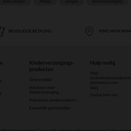
Baby jongen
Meisje
Jongen
Kinderverzorging
BEVEILIGDE BETALING
VIND MIJN WIN
en
Kinderverzorgings-
Hulp nodig
producten
Mail :
orchestraetvous@orch
Geboortelijst
jn
premaman.com
Adviezen voor
FAQ
kinderverzorging
l
Contacteer ons
Prémaman productvideo's
Essentiële geboortelijst
en
Wettelijke bepalingen
*Commerciële aanbiedingen
Persoonsgegevens
Cookies behere