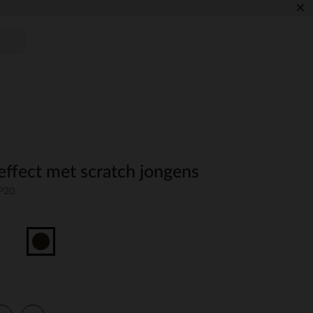
×
effect met scratch jongens
P20