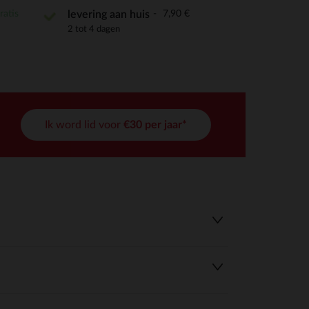
ratis
7,90 €
levering aan huis
2 tot 4 dagen
Ik word lid voor
€30 per jaar*
r wens aan te passen en te beheren, en zorgt ervoor dat aan de