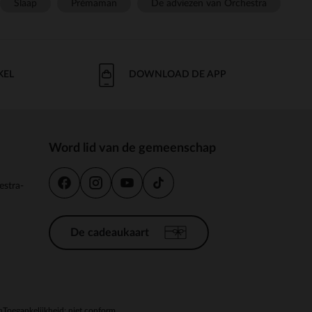
Slaap
Prémaman
De adviezen van Orchestra
KEL
DOWNLOAD DE APP
Word lid van de gemeenschap
estra-
De cadeaukaart
n
Toegankelijkheid: niet conform