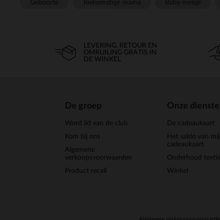
Geboorte
Toekomstige mama
Baby meisje
LEVERING, RETOUR EN
OMRUILING GRATIS IN
DE WINKEL
De groep
Onze dienst
Word lid van de club
De cadeaukaart
Kom bij ons
Het saldo van mi
cadeaukaart
Algemene
verkoopsvoorwaarden
Onderhoud textie
Product recall
Winkel
Algemene verkoopsvoorwaard