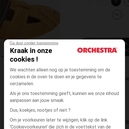
18
19
20
23
Ga door zonder toestemming
TOEVOEGEN
Kraak in onze
WINKELWA
cookies !
We wachten alleen nog op je toestemming om de
cookies in de oven te doen en je gegevens te
DIRECTE BES
verzamelen.
Als je ons toestemming geeft, kunnen we onze inhoud
aanpassen aan jouw smaak.
Dus, koekjes, nootjes of niet ?
Om je voorkeuren later te wijzigen, klik op de link
BESCHIKBAARE LEVE
'Cookievoorkeuren' die zich in de voettekst van de