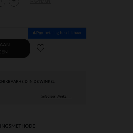
21
22
MAATTABEL
betaling beschikbaar
 AAN
Verlanglijstje.
GEN
CHIKBAARHEID IN DE WINKEL
Selecteer Winkel →
RINGSMETHODE