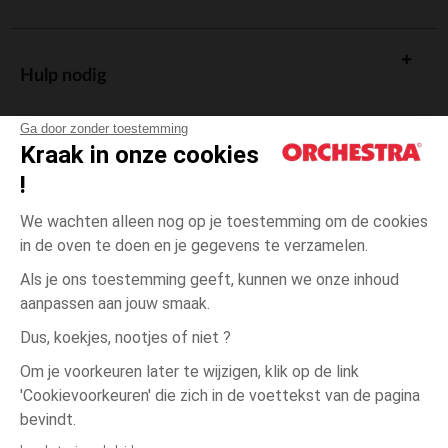
Hulp nodig
Ga door zonder toestemming
Kraak in onze cookies
!
De cadeaukaart
We wachten alleen nog op je toestemming om de cookies
in de oven te doen en je gegevens te verzamelen.
Als je ons toestemming geeft, kunnen we onze inhoud
aanpassen aan jouw smaak.
Algemene verkoopsvoorwaarden
Dus, koekjes, nootjes of niet ?
Wettelijke bepalingen
*Commerciële aanbiedingen
Om je voorkeuren later te wijzigen, klik op de link
Persoonsgegevens
'Cookievoorkeuren' die zich in de voettekst van de pagina
Zwart
Zwart
20
Cookies beheren
bevindt.
Toegankelijkheid: niet conform