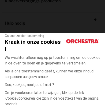
Kinderverzorgings-producten
Hulp nodig
Ga door zonder toestemming
Kraak in onze cookies
!
De cadeaukaart
We wachten alleen nog op je toestemming om de cookies
in de oven te doen en je gegevens te verzamelen.
Als je ons toestemming geeft, kunnen we onze inhoud
aanpassen aan jouw smaak.
Algemene verkoopsvoorwaarden
Dus, koekjes, nootjes of niet ?
Wettelijke bepalingen
*Commerciële aanbiedingen
Om je voorkeuren later te wijzigen, klik op de link
Persoonsgegevens
'Cookievoorkeuren' die zich in de voettekst van de pagina
4
Roze
Roze
jaar
Cookies beheren
bevindt.