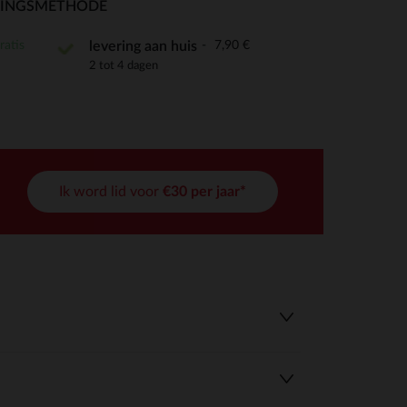
RINGSMETHODE
ratis
7,90 €
levering aan huis
2 tot 4 dagen
r wens aan te passen en te beheren, en zorgt ervoor dat aan de
Ik word lid voor
€30 per jaar*