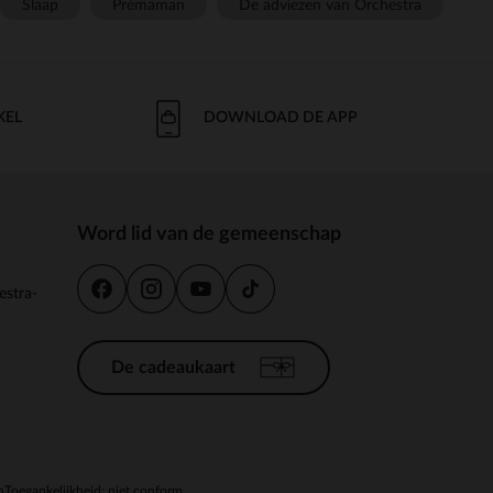
Slaap
Prémaman
De adviezen van Orchestra
KEL
DOWNLOAD DE APP
Word lid van de gemeenschap
estra-
De cadeaukaart
n
Toegankelijkheid: niet conform