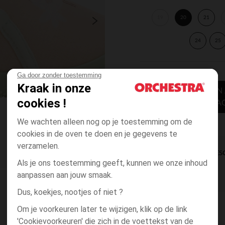
19
20
21
24
25
Ga door zonder toestemming
Kraak in onze
TOEVOEGEN
cookies !
WINKELWA
We wachten alleen nog op je toestemming om de
cookies in de oven te doen en je gegevens te
verzamelen.
DIRECTE BES
Als je ons toestemming geeft, kunnen we onze inhoud
aanpassen aan jouw smaak.
Dus, koekjes, nootjes of niet ?
Om je voorkeuren later te wijzigen, klik op de link
'Cookievoorkeuren' die zich in de voettekst van de