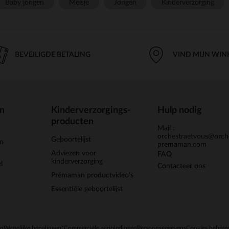
Baby jongen
Meisje
Jongen
Kinderverzorging
BEVEILIGDE BETALING
VIND MIJN WIN
en
Kinderverzorgings-
Hulp nodig
producten
Mail :
orchestraetvous@orch
Geboortelijst
jn
premaman.com
Adviezen voor
FAQ
kinderverzorging
l
Contacteer ons
Prémaman productvideo's
Essentiële geboortelijst
en
Wettelijke bepalingen
*Commerciële aanbiedingen
Persoonsgegevens
Cookies behere