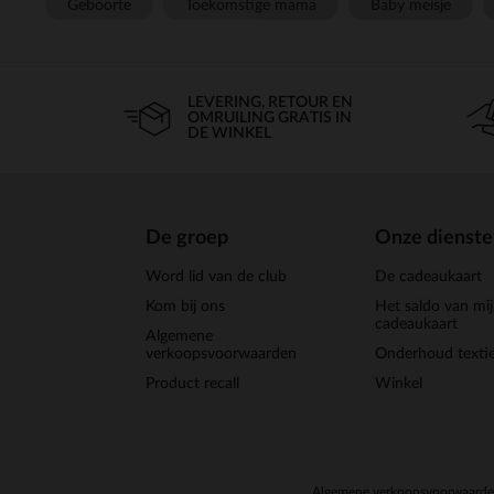
Geboorte
Toekomstige mama
Baby meisje
LEVERING, RETOUR EN
OMRUILING GRATIS IN
DE WINKEL
De groep
Onze dienst
Word lid van de club
De cadeaukaart
Kom bij ons
Het saldo van mi
cadeaukaart
Algemene
verkoopsvoorwaarden
Onderhoud textie
Product recall
Winkel
Algemene verkoopsvoorwaard