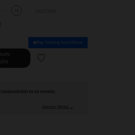
22
23
MAATTABEL
betaling beschikbaar
 AAN
Verlanglijstje.
GEN
CHIKBAARHEID IN DE WINKEL
Selecteer Winkel →