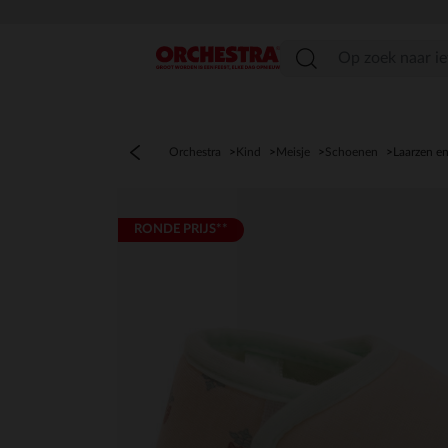
menu
Orchestra
Kind
Meisje
Schoenen
Laarzen e
RONDE PRIJS**