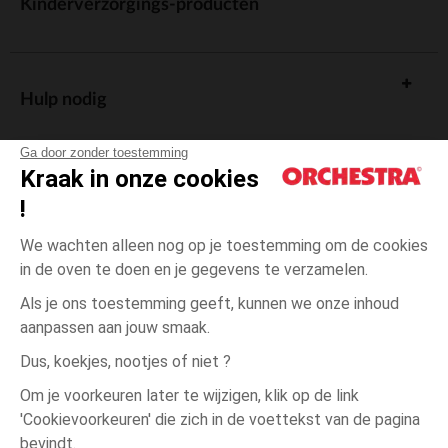
Kinderverzorgings-producten
Hulp nodig
Ga door zonder toestemming
Kraak in onze cookies
!
De cadeaukaart
We wachten alleen nog op je toestemming om de cookies
in de oven te doen en je gegevens te verzamelen.
Als je ons toestemming geeft, kunnen we onze inhoud
aanpassen aan jouw smaak.
Algemene verkoopsvoorwaarden
Dus, koekjes, nootjes of niet ?
Wettelijke bepalingen
*Commerciële aanbiedingen
Om je voorkeuren later te wijzigen, klik op de link
Persoonsgegevens
'Cookievoorkeuren' die zich in de voettekst van de pagina
Blauw
Blauw
20
Cookies beheren
bevindt.