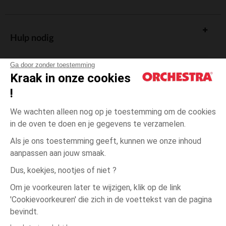
Hulp nodig
Ga door zonder toestemming
Kraak in onze cookies
!
De cadeaukaart
We wachten alleen nog op je toestemming om de cookies
in de oven te doen en je gegevens te verzamelen.
Als je ons toestemming geeft, kunnen we onze inhoud
aanpassen aan jouw smaak.
Algemene verkoopsvoorwaarden
Dus, koekjes, nootjes of niet ?
Wettelijke bepalingen
*Commerciële aanbiedingen
Om je voorkeuren later te wijzigen, klik op de link
Persoonsgegevens
'Cookievoorkeuren' die zich in de voettekst van de pagina
één
Zwart
Zwart
maat
Cookies beheren
bevindt.
Toegankelijkheid: niet conform