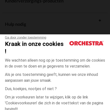
Kinderverzorgings-producten
Hulp nodig
Ga door zonder toestemming
Kraak in onze cookies
!
De cadeaukaart
We wachten alleen nog op je toestemming om de cookies
in de oven te doen en je gegevens te verzamelen.
Als je ons toestemming geeft, kunnen we onze inhoud
aanpassen aan jouw smaak.
Algemene verkoopsvoorwaarden
Dus, koekjes, nootjes of niet ?
Wettelijke bepalingen
*Commerciële aanbiedingen
Om je voorkeuren later te wijzigen, klik op de link
Persoonsgegevens
'Cookievoorkeuren' die zich in de voettekst van de pagina
één
Zwart
Zwart
maat
Cookies beheren
bevindt.