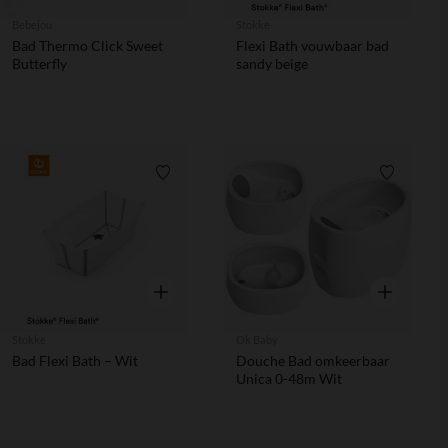
Bebejou
Stokke
Bad Thermo Click Sweet
Flexi Bath vouwbaar bad
Butterfly
sandy beige
Verlanglijstje.
Verlanglij
Snel overzicht
Snel overzic
Stokke
Ok Baby
Bad Flexi Bath – Wit
Douche Bad omkeerbaar
Unica 0-48m Wit