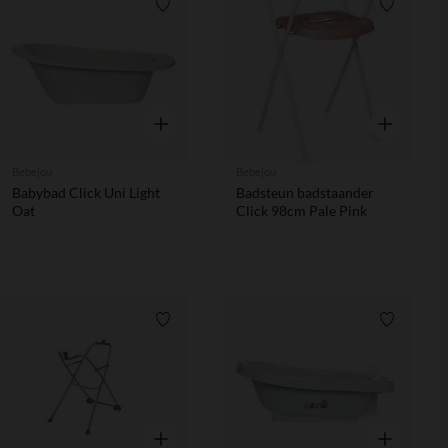
Verlanglijstje.
Verlanglij
Snel overzicht
Snel overzic
Bebejou
Bebejou
Babybad Click Uni Light
Badsteun badstaander
Oat
Click 98cm Pale Pink
Verlanglijstje.
Verlanglij
Snel overzicht
Snel overzic