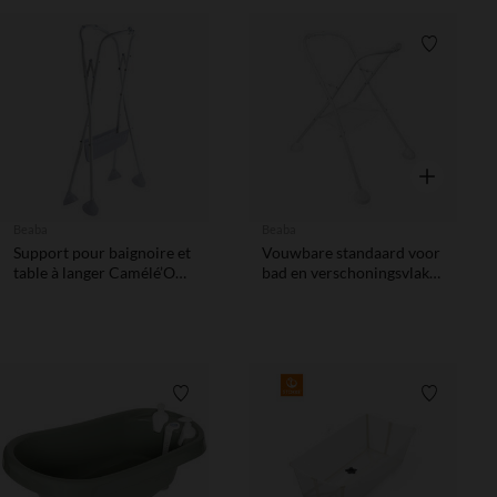
Verlanglij
Snel overzic
Beaba
Beaba
Support pour baignoire et
Vouwbare standaard voor
table à langer Camélé’O
bad en verschoningsvlak
minéral
Camélé'O wit
Verlanglijstje.
Verlanglij