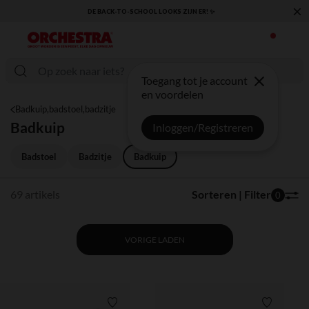
×
KLAAR VOOR DE TERUGKEER NAAR SCHOOL: ONTDEK ONZE ESSENTIALS ✏️
Toegang tot je account
en voordelen
Badkuip,badstoel,badzitje
Badkuip
Inloggen/Registreren
Badstoel
Badzitje
Badkuip
69 artikels
Sorteren | Filter
0
VORIGE LADEN