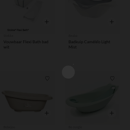
Snel overzicht
Snel overzic
Stokke
Beaba
Vouwbaar Flexi Bath bad
Badkuip Camélé’o Light
wit
Mist
Verlanglijstje.
Verlanglij
Snel overzicht
Snel overzic
Bebejou
Bo Jungle