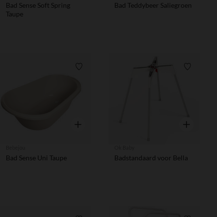
Bad Sense Soft Spring
Bad Teddybeer Saliegroen
Taupe
Verlanglijstje.
Verlanglij
Snel overzicht
Snel overzic
Bebejou
Ok Baby
Bad Sense Uni Taupe
Badstandaard voor Bella