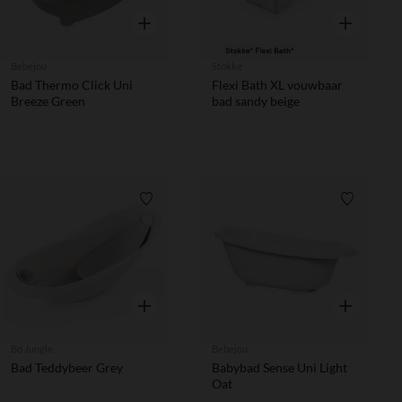
Snel overzicht
Snel overzic
Bebejou
Stokke
Bad Thermo Click Uni
Flexi Bath XL vouwbaar
Breeze Green
bad sandy beige
Verlanglijstje.
Verlanglij
Snel overzicht
Snel overzic
Bo Jungle
Bebejou
Bad Teddybeer Grey
Babybad Sense Uni Light
Oat