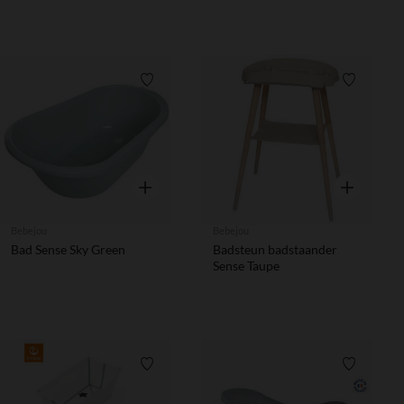
Verlanglijstje.
Verlanglij
Snel overzicht
Snel overzic
Bebejou
Bebejou
Bad Sense Sky Green
Badsteun badstaander
Sense Taupe
Verlanglijstje.
Verlanglij