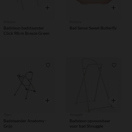
Snel overzicht
Snel overzic
Bebejou
Bebejou
Badsteun badstaander
Bad Sense Sweet Butterfly
Click 98cm Breeze Green
Verlanglijstje.
Verlanglij
Snel overzicht
Snel overzic
Tigex
Shnuggle
Badstaander Anatomy -
Badsteun opvouwbaar
Grijs
voor bad Shnuggle