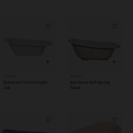
Verlanglijstje.
Verlanglij
Snel overzicht
Snel overzic
Bebejou
Bebejou
Babybad Click Uni Light
Bad Sense Soft Spring
Oat
Taupe
Verlanglijstje.
Verlanglij