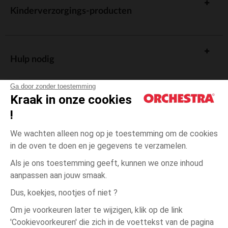
Kinderverzorgings-producten
Hulp nodig
Ga door zonder toestemming
Kraak in onze cookies
!
De cadeaukaart
We wachten alleen nog op je toestemming om de cookies
in de oven te doen en je gegevens te verzamelen.
Als je ons toestemming geeft, kunnen we onze inhoud
aanpassen aan jouw smaak.
Algemene verkoopsvoorwaarden
Dus, koekjes, nootjes of niet ?
Wettelijke bepalingen
*Commerciële aanbiedingen
Om je voorkeuren later te wijzigen, klik op de link
Persoonsgegevens
'Cookievoorkeuren' die zich in de voettekst van de pagina