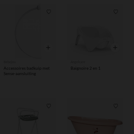
Verlanglijstje.
Verlanglij
Snel overzicht
Snel overzic
Bebejou
Angelcare
Accessoires badkuip met
Baignoire 2 en 1
Sense-aansluiting
Verlanglijstje.
Verlanglij