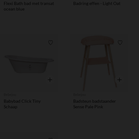
Flexi Bath bad met transat
Badring effen - Light Oat
ocean blue
Verlanglijstje.
Verlanglij
Snel overzicht
Snel overzic
Bebejou
Bebejou
Babybad Click Tiny
Badsteun badstaander
Schaap
Sense Pale Pink