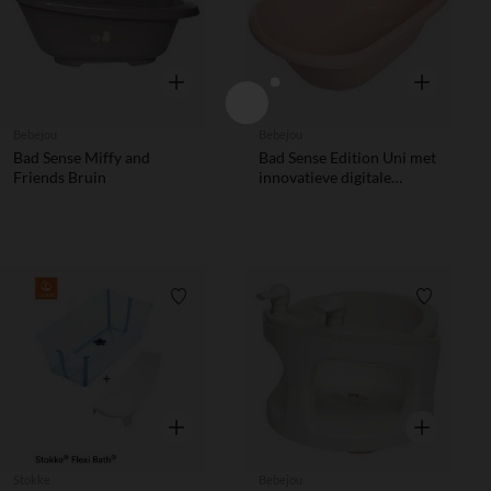
Snel overzicht
Snel overzic
Bebejou
Bebejou
Bad Sense Miffy and
Bad Sense Edition Uni met
Friends Bruin
innovatieve digitale
thermometer Pale Pink
Verlanglijstje.
Verlanglij
Snel overzicht
Snel overzic
Stokke
Bebejou