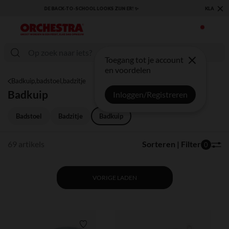
×
KLAAR VOOR DE TERUGKEER NAAR SCHOOL: ONTDEK ONZE ESSENTIALS ✏️🎒
Toegang tot je account
en voordelen
Badkuip,badstoel,badzitje
Badkuip
Inloggen/Registreren
Badstoel
Badzitje
Badkuip
69 artikels
Sorteren | Filter
0
VORIGE LADEN