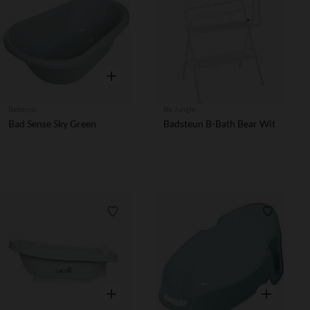
Verlanglijstje.
Snel overzicht
Bebejou
Bo Jungle
Bad Sense Sky Green
Badsteun B-Bath Bear Wit
Verlanglijstje.
Verlanglij
Snel overzicht
Snel overzic