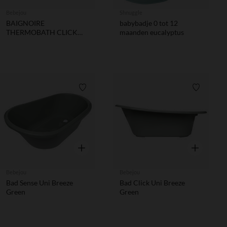
Bebejou
Shnuggle
BAIGNOIRE
babybadje 0 tot 12
THERMOBATH CLICK
maanden eucalyptus
SEPP
Verlanglijstje.
Verlanglij
Snel overzicht
Snel overzic
Bebejou
Bebejou
Bad Sense Uni Breeze
Bad Click Uni Breeze
Green
Green