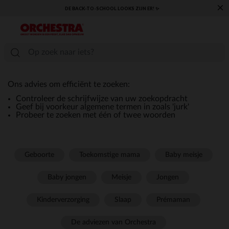
×
DE BACK-TO-SCHOOL LOOKS ZIJN ER! ✨
Ons advies om efficiënt te zoeken:
Controleer de schrijfwijze van uw zoekopdracht
Geef bij voorkeur algemene termen in zoals 'jurk'
Probeer te zoeken met één of twee woorden
Geboorte
Toekomstige mama
Baby meisje
Baby jongen
Meisje
Jongen
Kinderverzorging
Slaap
Prémaman
De adviezen van Orchestra