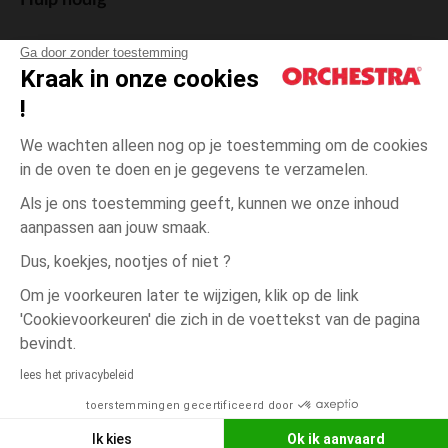
Hulp nodig
Ga door zonder toestemming
Kraak in onze cookies
!
De cadeaukaart
We wachten alleen nog op je toestemming om de cookies
in de oven te doen en je gegevens te verzamelen.
Als je ons toestemming geeft, kunnen we onze inhoud
aanpassen aan jouw smaak.
Algemene verkoopsvoorwaarden
Dus, koekjes, nootjes of niet ?
Wettelijke bepalingen
*Commerciële aanbiedingen
Om je voorkeuren later te wijzigen, klik op de link
Persoonsgegevens
'Cookievoorkeuren' die zich in de voettekst van de pagina
Cookies beheren
bevindt.
Beige
Beige
Unique
Toegankelijkheid: niet conform
lees het privacybeleid
Orchestra houdt zich aan de deontologische code van de Franse Federatie
toerstemmingen gecertificeerd door
NEEM CONTACT OP MET MIJN
van de elektronische handel en de verkoop op afstand (FEVAD) en aan het
systeem voor bemiddeling op het gebied van de elektronische handel.
WINKEL
Ik kies
Ok ik aanvaard