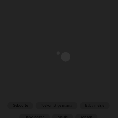
Geboorte
Toekomstige mama
Baby meisje
Baby jongen
Meisje
Jongen