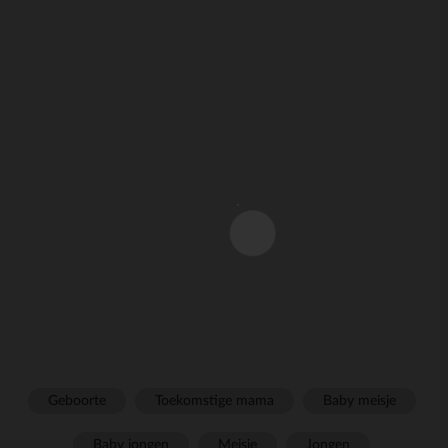
Geboorte
Toekomstige mama
Baby meisje
Baby jongen
Meisje
Jongen