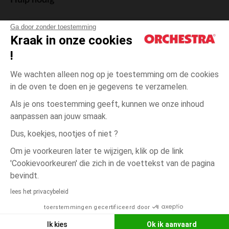
Hulp nodig
Ga door zonder toestemming
Kraak in onze cookies
!
De cadeaukaart
We wachten alleen nog op je toestemming om de cookies
in de oven te doen en je gegevens te verzamelen.
Als je ons toestemming geeft, kunnen we onze inhoud
aanpassen aan jouw smaak.
Algemene verkoopsvoorwaarden
Dus, koekjes, nootjes of niet ?
Wettelijke bepalingen
*Commerciële aanbiedingen
Om je voorkeuren later te wijzigen, klik op de link
Persoonsgegevens
'Cookievoorkeuren' die zich in de voettekst van de pagina
Cookies beheren
bevindt.
één
Blanc
Blanc
maat
Toegankelijkheid: niet conform
lees het privacybeleid
Orchestra houdt zich aan de deontologische code van de Franse Federatie
toerstemmingen gecertificeerd door
NEEM CONTACT OP MET MIJN
van de elektronische handel en de verkoop op afstand (FEVAD) en aan het
systeem voor bemiddeling op het gebied van de elektronische handel.
WINKEL
Ik kies
Ok ik aanvaard