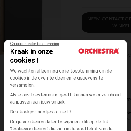
NEEM CONTACT OP
WINKEL
Ga door zonder toestemming
Kraak in onze
DIRECTE BES
cookies !
We wachten alleen nog op je toestemming om de
cookies in de oven te doen en je gegevens te
verzamelen.
Als je ons toestemming geeft, kunnen we onze inhoud
BESCHIKBAARE LEVE
aanpassen aan jouw smaak.
Dus, koekjes, nootjes of niet ?
dit product wordt e
ke winkel voor besc
Om je voorkeuren later te wijzigen, klik op de link
'Cookievoorkeuren' die zich in de voettekst van de