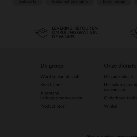
Geboorte
Toekomstige mama
Baby meisje
LEVERING, RETOUR EN
OMRUILING GRATIS IN
DE WINKEL
De groep
Onze dienst
Word lid van de club
De cadeaukaart
Kom bij ons
Het saldo van mi
cadeaukaart
Algemene
verkoopsvoorwaarden
Onderhoud textie
Product recall
Winkel
Algemene verkoopsvoorwaard