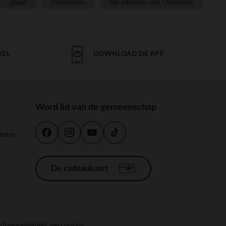
Slaap
Prémaman
De adviezen van Orchestra
KEL
DOWNLOAD DE APP
Word lid van de gemeenschap
estra-
De cadeaukaart
n
Toegankelijkheid: niet conform