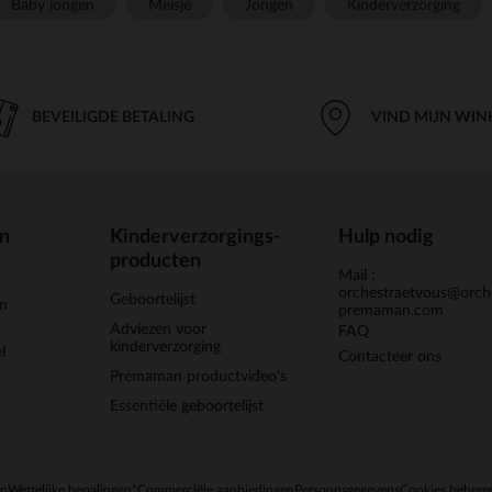
Baby jongen
Meisje
Jongen
Kinderverzorging
BEVEILIGDE BETALING
VIND MIJN WIN
en
Kinderverzorgings-
Hulp nodig
producten
Mail :
orchestraetvous@orch
Geboortelijst
jn
premaman.com
Adviezen voor
FAQ
kinderverzorging
l
Contacteer ons
Prémaman productvideo's
Essentiële geboortelijst
en
Wettelijke bepalingen
*Commerciële aanbiedingen
Persoonsgegevens
Cookies behere