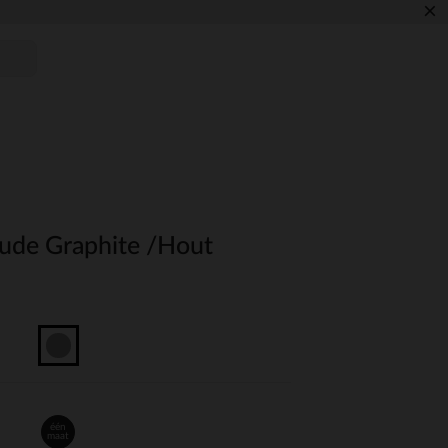
×
ude Graphite /Hout
één
maat