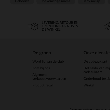
Geboorte
Toekomstige mama
Baby meisje
LEVERING, RETOUR EN
OMRUILING GRATIS IN
DE WINKEL
De groep
Onze dienst
Word lid van de club
De cadeaukaart
Kom bij ons
Het saldo van mi
cadeaukaart
Algemene
verkoopsvoorwaarden
Onderhoud textie
Product recall
Winkel
Algemene verkoopsvoorwaard