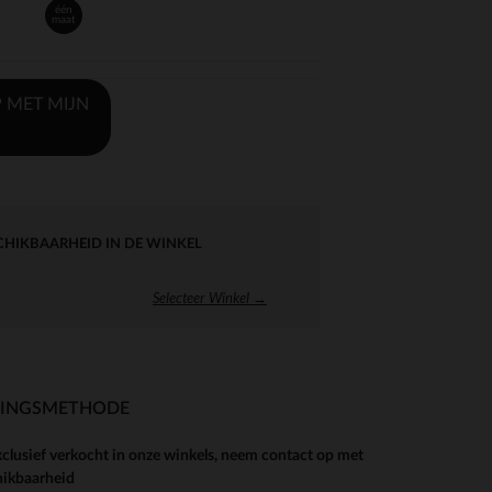
één
maat
 MET MIJN
CHIKBAARHEID IN DE WINKEL
Selecteer Winkel →
RINGSMETHODE
xclusief verkocht in onze winkels, neem contact op met
hikbaarheid