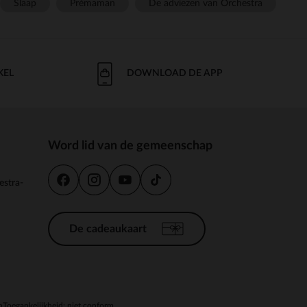
Slaap
Prémaman
De adviezen van Orchestra
KEL
DOWNLOAD DE APP
Word lid van de gemeenschap
estra-
De cadeaukaart
n
Toegankelijkheid: niet conform