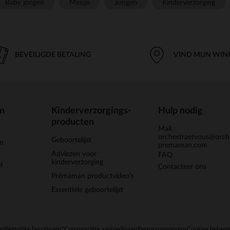
Baby jongen
Meisje
Jongen
Kinderverzorging
BEVEILIGDE BETALING
VIND MIJN WIN
en
Kinderverzorgings-
Hulp nodig
producten
Mail :
orchestraetvous@orch
Geboortelijst
jn
premaman.com
Adviezen voor
FAQ
kinderverzorging
l
Contacteer ons
Prémaman productvideo's
Essentiële geboortelijst
en
Wettelijke bepalingen
*Commerciële aanbiedingen
Persoonsgegevens
Cookies behere