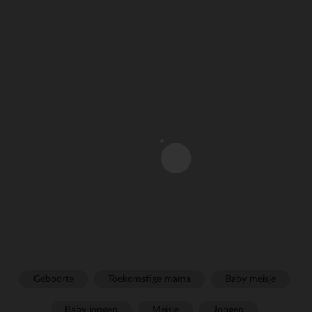
Geboorte
Toekomstige mama
Baby meisje
Baby jongen
Meisje
Jongen