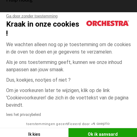
Hulp nodig
Ga door zonder toestemming
Kraak in onze cookies
!
De cadeaukaart
We wachten alleen nog op je toestemming om de cookies
in de oven te doen en je gegevens te verzamelen.
Als je ons toestemming geeft, kunnen we onze inhoud
aanpassen aan jouw smaak.
Algemene verkoopsvoorwaarden
Dus, koekjes, nootjes of niet ?
Wettelijke bepalingen
*Commerciële aanbiedingen
Om je voorkeuren later te wijzigen, klik op de link
Persoonsgegevens
'Cookievoorkeuren' die zich in de voettekst van de pagina
Cookies beheren
bevindt.
één
Gris
Gris
maat
Toegankelijkheid: niet conform
lees het privacybeleid
Orchestra houdt zich aan de deontologische code van de Franse Federatie
toerstemmingen gecertificeerd door
NEEM CONTACT OP MET MIJN
van de elektronische handel en de verkoop op afstand (FEVAD) en aan het
systeem voor bemiddeling op het gebied van de elektronische handel.
WINKEL
Ik kies
Ok ik aanvaard