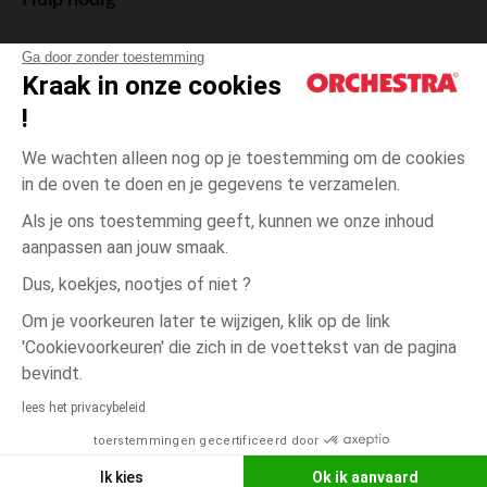
Hulp nodig
Ga door zonder toestemming
Kraak in onze cookies
!
De cadeaukaart
We wachten alleen nog op je toestemming om de cookies
in de oven te doen en je gegevens te verzamelen.
Als je ons toestemming geeft, kunnen we onze inhoud
aanpassen aan jouw smaak.
Algemene verkoopsvoorwaarden
Dus, koekjes, nootjes of niet ?
Wettelijke bepalingen
*Commerciële aanbiedingen
Om je voorkeuren later te wijzigen, klik op de link
Persoonsgegevens
'Cookievoorkeuren' die zich in de voettekst van de pagina
Cookies beheren
bevindt.
één
Blanc
Blanc
maat
Toegankelijkheid: niet conform
lees het privacybeleid
Orchestra houdt zich aan de deontologische code van de Franse Federatie
toerstemmingen gecertificeerd door
NEEM CONTACT OP MET MIJN
van de elektronische handel en de verkoop op afstand (FEVAD) en aan het
systeem voor bemiddeling op het gebied van de elektronische handel.
WINKEL
Ik kies
Ok ik aanvaard