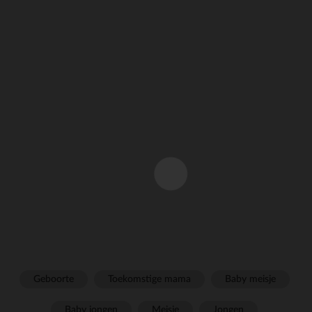
Geboorte
Toekomstige mama
Baby meisje
Baby jongen
Meisje
Jongen