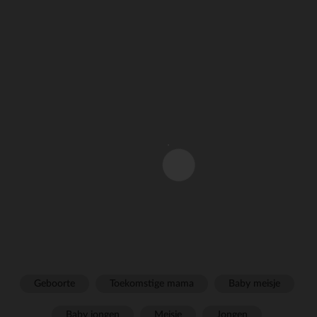
Geboorte
Toekomstige mama
Baby meisje
Baby jongen
Meisje
Jongen