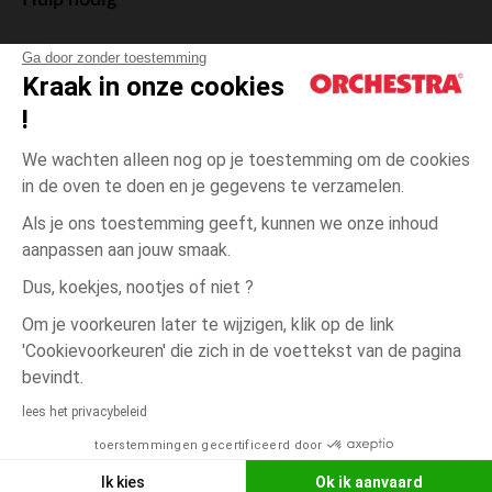
Hulp nodig
Ga door zonder toestemming
Kraak in onze cookies
!
De cadeaukaart
We wachten alleen nog op je toestemming om de cookies
in de oven te doen en je gegevens te verzamelen.
Als je ons toestemming geeft, kunnen we onze inhoud
aanpassen aan jouw smaak.
Algemene verkoopsvoorwaarden
Dus, koekjes, nootjes of niet ?
Wettelijke bepalingen
*Commerciële aanbiedingen
Om je voorkeuren later te wijzigen, klik op de link
Persoonsgegevens
'Cookievoorkeuren' die zich in de voettekst van de pagina
Cookies beheren
bevindt.
Beige
Beige
Unique
Toegankelijkheid: niet conform
lees het privacybeleid
Orchestra houdt zich aan de deontologische code van de Franse Federatie
toerstemmingen gecertificeerd door
NEEM CONTACT OP MET MIJN
van de elektronische handel en de verkoop op afstand (FEVAD) en aan het
systeem voor bemiddeling op het gebied van de elektronische handel.
WINKEL
Ik kies
Ok ik aanvaard