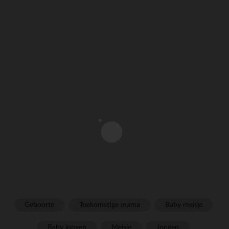
Geboorte
Toekomstige mama
Baby meisje
Baby jongen
Meisje
Jongen