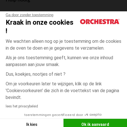
Hulp nodig
Ga door zonder toestemming
Kraak in onze cookies
!
De cadeaukaart
We wachten alleen nog op je toestemming om de cookies
in de oven te doen en je gegevens te verzamelen.
Als je ons toestemming geeft, kunnen we onze inhoud
aanpassen aan jouw smaak.
Algemene verkoopsvoorwaarden
Dus, koekjes, nootjes of niet ?
Wettelijke bepalingen
*Commerciële aanbiedingen
Om je voorkeuren later te wijzigen, klik op de link
Persoonsgegevens
'Cookievoorkeuren' die zich in de voettekst van de pagina
Cookies beheren
bevindt.
Blanc
Blanc
Unique
Toegankelijkheid: niet conform
lees het privacybeleid
Orchestra houdt zich aan de deontologische code van de Franse Federatie
toerstemmingen gecertificeerd door
NEEM CONTACT OP MET MIJN
van de elektronische handel en de verkoop op afstand (FEVAD) en aan het
systeem voor bemiddeling op het gebied van de elektronische handel.
WINKEL
Ik kies
Ok ik aanvaard