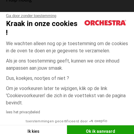
Hulp nodig
Ga door zonder toestemming
Kraak in onze cookies
!
De cadeaukaart
We wachten alleen nog op je toestemming om de cookies
in de oven te doen en je gegevens te verzamelen.
Als je ons toestemming geeft, kunnen we onze inhoud
aanpassen aan jouw smaak.
Algemene verkoopsvoorwaarden
Dus, koekjes, nootjes of niet ?
Wettelijke bepalingen
*Commerciële aanbiedingen
Om je voorkeuren later te wijzigen, klik op de link
Persoonsgegevens
'Cookievoorkeuren' die zich in de voettekst van de pagina
Cookies beheren
bevindt.
één
Blanc
Blanc
maat
Toegankelijkheid: niet conform
lees het privacybeleid
Orchestra houdt zich aan de deontologische code van de Franse Federatie
toerstemmingen gecertificeerd door
NEEM CONTACT OP MET MIJN
van de elektronische handel en de verkoop op afstand (FEVAD) en aan het
systeem voor bemiddeling op het gebied van de elektronische handel.
WINKEL
Ik kies
Ok ik aanvaard