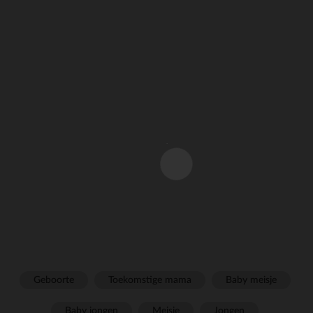
Geboorte
Toekomstige mama
Baby meisje
Baby jongen
Meisje
Jongen