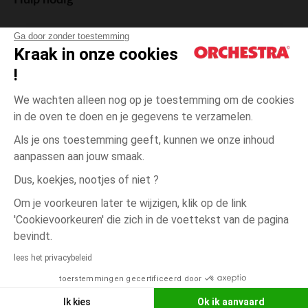
Hulp nodig
Ga door zonder toestemming
Kraak in onze cookies
!
De cadeaukaart
We wachten alleen nog op je toestemming om de cookies
in de oven te doen en je gegevens te verzamelen.
Als je ons toestemming geeft, kunnen we onze inhoud
aanpassen aan jouw smaak.
Algemene verkoopsvoorwaarden
Dus, koekjes, nootjes of niet ?
Wettelijke bepalingen
*Commerciële aanbiedingen
Om je voorkeuren later te wijzigen, klik op de link
Persoonsgegevens
'Cookievoorkeuren' die zich in de voettekst van de pagina
Cookies beheren
bevindt.
één
Wit
Wit
maat
Toegankelijkheid: niet conform
lees het privacybeleid
Orchestra houdt zich aan de deontologische code van de Franse Federatie
toerstemmingen gecertificeerd door
NEEM CONTACT OP MET MIJN
van de elektronische handel en de verkoop op afstand (FEVAD) en aan het
systeem voor bemiddeling op het gebied van de elektronische handel.
WINKEL
Ik kies
Ok ik aanvaard