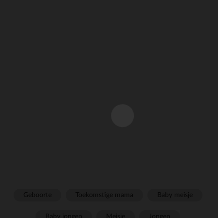
Geboorte
Toekomstige mama
Baby meisje
Baby jongen
Meisje
Jongen