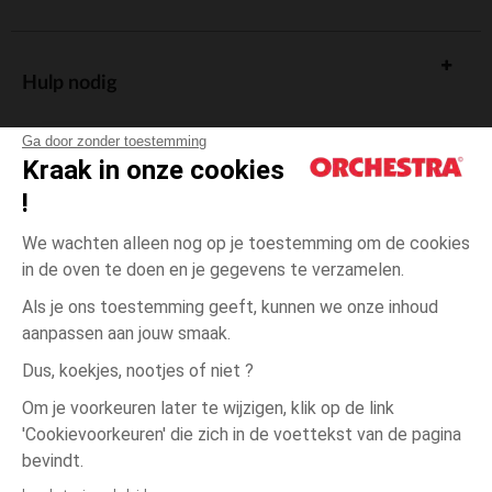
Hulp nodig
Ga door zonder toestemming
Kraak in onze cookies
!
De cadeaukaart
We wachten alleen nog op je toestemming om de cookies
in de oven te doen en je gegevens te verzamelen.
Als je ons toestemming geeft, kunnen we onze inhoud
aanpassen aan jouw smaak.
Algemene verkoopsvoorwaarden
Dus, koekjes, nootjes of niet ?
Wettelijke bepalingen
*Commerciële aanbiedingen
Om je voorkeuren later te wijzigen, klik op de link
Persoonsgegevens
'Cookievoorkeuren' die zich in de voettekst van de pagina
één
Grijs
Grijs
maat
Cookies beheren
bevindt.
Toegankelijkheid: niet conform