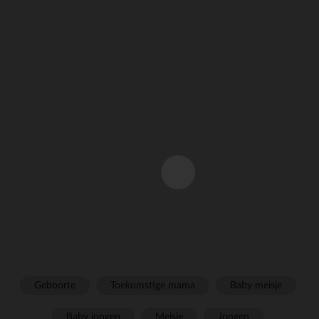
Geboorte
Toekomstige mama
Baby meisje
Baby jongen
Meisje
Jongen