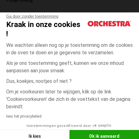
Hulp nodig
Ga door zonder toestemming
Kraak in onze cookies
!
De cadeaukaart
We wachten alleen nog op je toestemming om de cookies
in de oven te doen en je gegevens te verzamelen.
Als je ons toestemming geeft, kunnen we onze inhoud
aanpassen aan jouw smaak.
Algemene verkoopsvoorwaarden
Dus, koekjes, nootjes of niet ?
Wettelijke bepalingen
*Commerciële aanbiedingen
Om je voorkeuren later te wijzigen, klik op de link
Persoonsgegevens
'Cookievoorkeuren' die zich in de voettekst van de pagina
Cookies beheren
bevindt.
één
Grijs
Grijs
maat
Toegankelijkheid: niet conform
lees het privacybeleid
Orchestra houdt zich aan de deontologische code van de Franse Federatie
toerstemmingen gecertificeerd door
NEEM CONTACT OP MET MIJN
van de elektronische handel en de verkoop op afstand (FEVAD) en aan het
systeem voor bemiddeling op het gebied van de elektronische handel.
WINKEL
Ik kies
Ok ik aanvaard