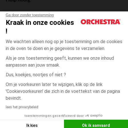
Hulp nodig
Ga door zonder toestemming
Kraak in onze cookies
!
De cadeaukaart
We wachten alleen nog op je toestemming om de cookies
in de oven te doen en je gegevens te verzamelen.
Als je ons toestemming geeft, kunnen we onze inhoud
aanpassen aan jouw smaak.
Algemene verkoopsvoorwaarden
Dus, koekjes, nootjes of niet ?
Wettelijke bepalingen
*Commerciële aanbiedingen
Om je voorkeuren later te wijzigen, klik op de link
Persoonsgegevens
'Cookievoorkeuren' die zich in de voettekst van de pagina
Cookies beheren
bevindt.
één
Wit
Wit
maat
Toegankelijkheid: niet conform
lees het privacybeleid
Orchestra houdt zich aan de deontologische code van de Franse Federatie
toerstemmingen gecertificeerd door
NEEM CONTACT OP MET MIJN
van de elektronische handel en de verkoop op afstand (FEVAD) en aan het
systeem voor bemiddeling op het gebied van de elektronische handel.
WINKEL
Ik kies
Ok ik aanvaard