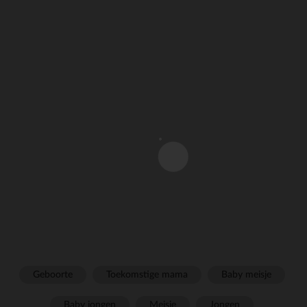
Geboorte
Toekomstige mama
Baby meisje
Baby jongen
Meisje
Jongen