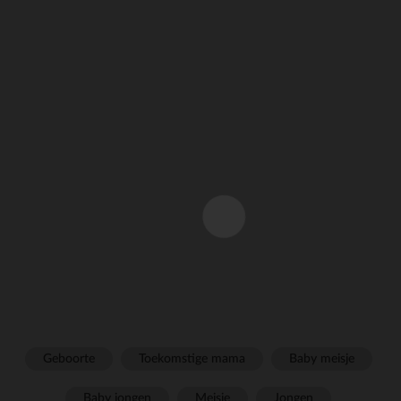
Geboorte
Toekomstige mama
Baby meisje
Baby jongen
Meisje
Jongen