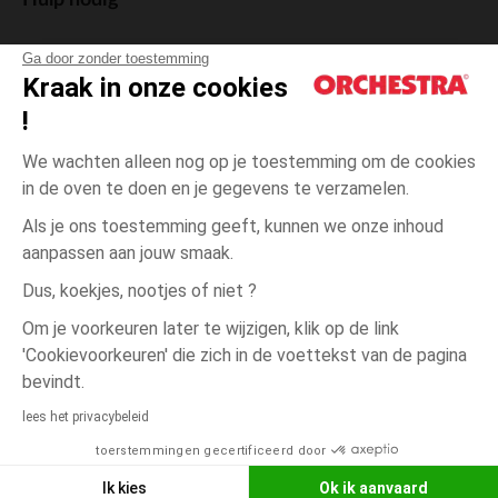
Hulp nodig
Ga door zonder toestemming
Kraak in onze cookies
!
De cadeaukaart
We wachten alleen nog op je toestemming om de cookies
in de oven te doen en je gegevens te verzamelen.
Als je ons toestemming geeft, kunnen we onze inhoud
aanpassen aan jouw smaak.
Algemene verkoopsvoorwaarden
Dus, koekjes, nootjes of niet ?
Wettelijke bepalingen
*Commerciële aanbiedingen
Om je voorkeuren later te wijzigen, klik op de link
Persoonsgegevens
'Cookievoorkeuren' die zich in de voettekst van de pagina
Cookies beheren
bevindt.
één
Bois
Bois
maat
Toegankelijkheid: niet conform
lees het privacybeleid
Orchestra houdt zich aan de deontologische code van de Franse Federatie
toerstemmingen gecertificeerd door
NEEM CONTACT OP MET MIJN
van de elektronische handel en de verkoop op afstand (FEVAD) en aan het
systeem voor bemiddeling op het gebied van de elektronische handel.
WINKEL
Ik kies
Ok ik aanvaard