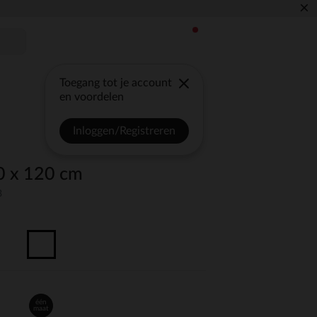
×
Toegang tot je account
en voordelen
Inloggen/Registreren
60 x 120 cm
3
één
maat