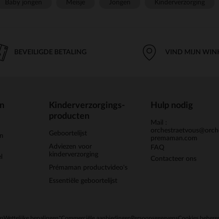
Baby jongen
Meisje
Jongen
Kinderverzorging
BEVEILIGDE BETALING
VIND MIJN WIN
en
Kinderverzorgings-
Hulp nodig
producten
Mail :
orchestraetvous@orch
Geboortelijst
jn
premaman.com
Adviezen voor
FAQ
kinderverzorging
l
Contacteer ons
Prémaman productvideo's
Essentiële geboortelijst
en
Wettelijke bepalingen
*Commerciële aanbiedingen
Persoonsgegevens
Cookies behere