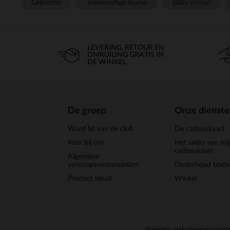
Geboorte
Toekomstige mama
Baby meisje
LEVERING, RETOUR EN
OMRUILING GRATIS IN
DE WINKEL
De groep
Onze dienst
Word lid van de club
De cadeaukaart
Kom bij ons
Het saldo van mi
cadeaukaart
Algemene
verkoopsvoorwaarden
Onderhoud textie
Product recall
Winkel
Algemene verkoopsvoorwaard