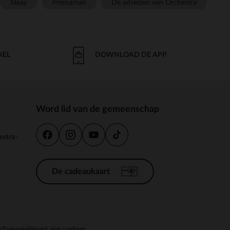
Slaap
Prémaman
De adviezen van Orchestra
KEL
DOWNLOAD DE APP
Word lid van de gemeenschap
estra-
De cadeaukaart
n
Toegankelijkheid: niet conform