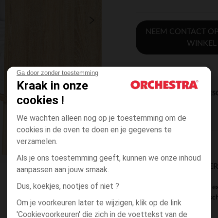
NEEM CONTACT OP
WINKEL
Ga door zonder toestemming
Kraak in onze
DIRECTE BES
cookies !
We wachten alleen nog op je toestemming om de
cookies in de oven te doen en je gegevens te
verzamelen.
Als je ons toestemming geeft, kunnen we onze inhoud
BESCHIKBAARE LEVE
aanpassen aan jouw smaak.
Dus, koekjes, nootjes of niet ?
dit product wordt e
ke winkel voor besc
Om je voorkeuren later te wijzigen, klik op de link
'Cookievoorkeuren' die zich in de voettekst van de