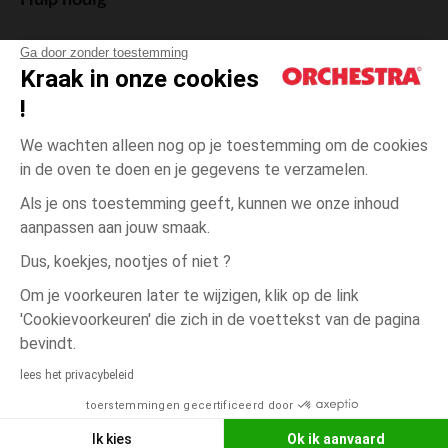
Hulp nodig
Ga door zonder toestemming
Kraak in onze cookies
!
De cadeaukaart
We wachten alleen nog op je toestemming om de cookies
in de oven te doen en je gegevens te verzamelen.
Als je ons toestemming geeft, kunnen we onze inhoud
aanpassen aan jouw smaak.
Algemene verkoopsvoorwaarden
Dus, koekjes, nootjes of niet ?
Wettelijke bepalingen
*Commerciële aanbiedingen
Om je voorkeuren later te wijzigen, klik op de link
Persoonsgegevens
'Cookievoorkeuren' die zich in de voettekst van de pagina
Cookies beheren
bevindt.
één
Bois
Bois
maat
Toegankelijkheid: niet conform
lees het privacybeleid
Orchestra houdt zich aan de deontologische code van de Franse Federatie
toerstemmingen gecertificeerd door
NEEM CONTACT OP MET MIJN
van de elektronische handel en de verkoop op afstand (FEVAD) en aan het
systeem voor bemiddeling op het gebied van de elektronische handel.
WINKEL
Ik kies
Ok ik aanvaard