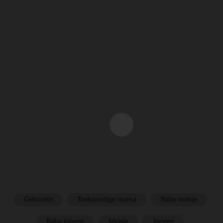
Geboorte
Toekomstige mama
Baby meisje
Baby jongen
Meisje
Jongen