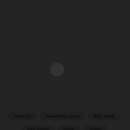
Geboorte
Toekomstige mama
Baby meisje
Baby jongen
Meisje
Jongen