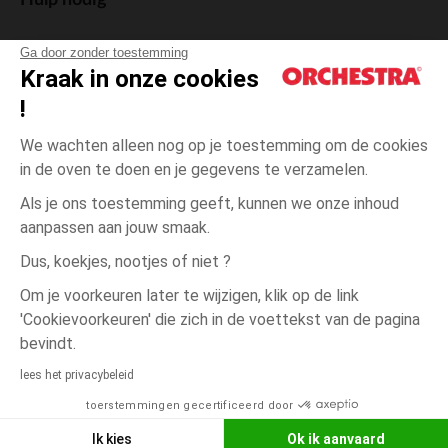
Hulp nodig
Ga door zonder toestemming
Kraak in onze cookies
!
De cadeaukaart
We wachten alleen nog op je toestemming om de cookies
in de oven te doen en je gegevens te verzamelen.
Als je ons toestemming geeft, kunnen we onze inhoud
aanpassen aan jouw smaak.
Algemene verkoopsvoorwaarden
Dus, koekjes, nootjes of niet ?
Wettelijke bepalingen
*Commerciële aanbiedingen
Om je voorkeuren later te wijzigen, klik op de link
Persoonsgegevens
'Cookievoorkeuren' die zich in de voettekst van de pagina
Cookies beheren
bevindt.
één
Gris
Gris
maat
Toegankelijkheid: niet conform
lees het privacybeleid
Orchestra houdt zich aan de deontologische code van de Franse Federatie
toerstemmingen gecertificeerd door
NEEM CONTACT OP MET MIJN
van de elektronische handel en de verkoop op afstand (FEVAD) en aan het
systeem voor bemiddeling op het gebied van de elektronische handel.
WINKEL
Ik kies
Ok ik aanvaard