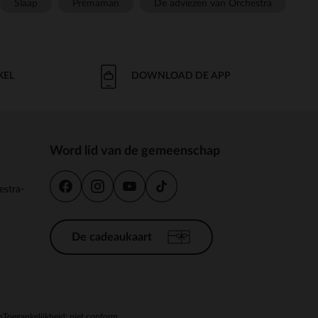
Slaap
Prémaman
De adviezen van Orchestra
KEL
DOWNLOAD DE APP
Word lid van de gemeenschap
estra-
De cadeaukaart
n
Toegankelijkheid: niet conform