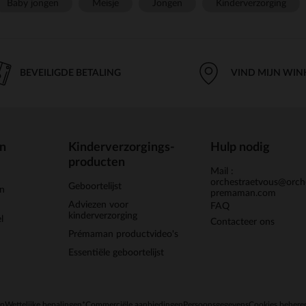
Baby jongen
Meisje
Jongen
Kinderverzorging
BEVEILIGDE BETALING
VIND MIJN WIN
en
Kinderverzorgings-
Hulp nodig
producten
Mail :
orchestraetvous@orch
Geboortelijst
jn
premaman.com
Adviezen voor
FAQ
kinderverzorging
l
Contacteer ons
Prémaman productvideo's
Essentiële geboortelijst
en
Wettelijke bepalingen
*Commerciële aanbiedingen
Persoonsgegevens
Cookies behere