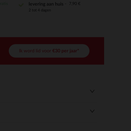
ratis
7,90 €
levering aan huis
2 tot 4 dagen
Ik word lid voor
€30 per jaar*
r wens aan te passen en te beheren, en zorgt ervoor dat aan de