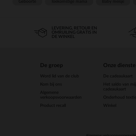
Geboorte
Toekomstige mama
Baby meisje
LEVERING, RETOUR EN
OMRUILING GRATIS IN
DE WINKEL
De groep
Onze dienst
Word lid van de club
De cadeaukaart
Kom bij ons
Het saldo van mi
cadeaukaart
Algemene
verkoopsvoorwaarden
Onderhoud textie
Product recall
Winkel
Algemene verkoopsvoorwaard