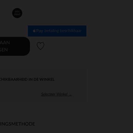
één
maat
betaling beschikbaar
 AAN
Verlanglijstje.
GEN
CHIKBAARHEID IN DE WINKEL
Selecteer Winkel →
RINGSMETHODE