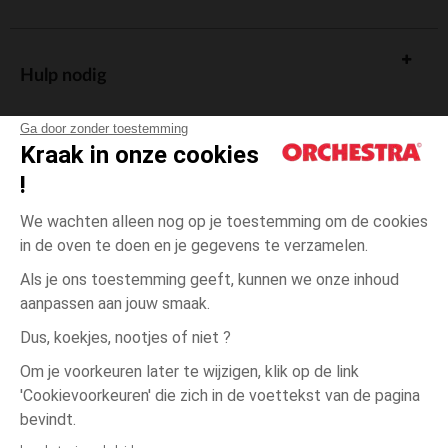
Hulp nodig
Ga door zonder toestemming
Kraak in onze cookies
!
De cadeaukaart
We wachten alleen nog op je toestemming om de cookies
in de oven te doen en je gegevens te verzamelen.
Als je ons toestemming geeft, kunnen we onze inhoud
aanpassen aan jouw smaak.
Algemene verkoopsvoorwaarden
Dus, koekjes, nootjes of niet ?
Wettelijke bepalingen
*Commerciële aanbiedingen
Om je voorkeuren later te wijzigen, klik op de link
Persoonsgegevens
'Cookievoorkeuren' die zich in de voettekst van de pagina
één
Blanc
Blanc
maat
Cookies beheren
bevindt.
Toegankelijkheid: niet conform