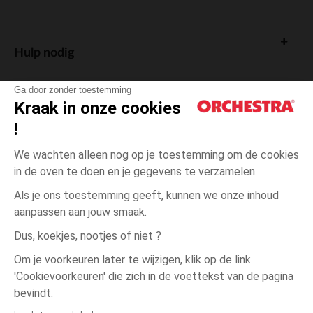
Hulp nodig
Ga door zonder toestemming
Kraak in onze cookies
!
De cadeaukaart
We wachten alleen nog op je toestemming om de cookies
in de oven te doen en je gegevens te verzamelen.
Als je ons toestemming geeft, kunnen we onze inhoud
aanpassen aan jouw smaak.
Algemene verkoopsvoorwaarden
Dus, koekjes, nootjes of niet ?
Wettelijke bepalingen
*Commerciële aanbiedingen
Om je voorkeuren later te wijzigen, klik op de link
Persoonsgegevens
'Cookievoorkeuren' die zich in de voettekst van de pagina
één
Blanc
Blanc
maat
Cookies beheren
bevindt.
Toegankelijkheid: niet conform