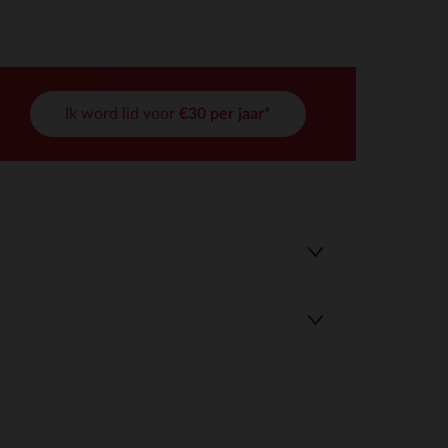
Ik word lid voor
€30 per jaar*
r wens aan te passen en te beheren, en zorgt ervoor dat aan de