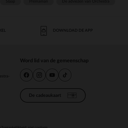
Slaap
Prémaman
De adviezen van Orchestra
KEL
DOWNLOAD DE APP
Word lid van de gemeenschap
estra-
De cadeaukaart
n
Toegankelijkheid: niet conform