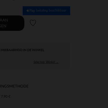
betaling beschikbaar
 AAN
Verlanglijstje.
GEN
CHIKBAARHEID IN DE WINKEL
Selecteer Winkel →
RINGSMETHODE
7,90 €