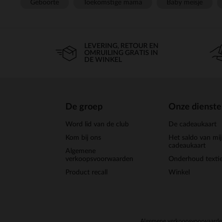
Geboorte
Toekomstige mama
Baby meisje
LEVERING, RETOUR EN
OMRUILING GRATIS IN
DE WINKEL
De groep
Onze dienst
Word lid van de club
De cadeaukaart
Kom bij ons
Het saldo van mi
cadeaukaart
Algemene
verkoopsvoorwaarden
Onderhoud textie
Product recall
Winkel
Algemene verkoopsvoorwaard