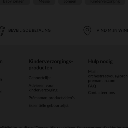
Baby jongen
Meisje
Jongen
Kinderverzorging
BEVEILIGDE BETALING
VIND MIJN WIN
en
Kinderverzorgings-
Hulp nodig
producten
Mail :
orchestraetvous@orch
Geboortelijst
jn
premaman.com
Adviezen voor
FAQ
kinderverzorging
l
Contacteer ons
Prémaman productvideo's
Essentiële geboortelijst
en
Wettelijke bepalingen
*Commerciële aanbiedingen
Persoonsgegevens
Cookies behere