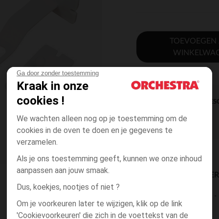
TOEVOEGEN
WINKELWA
Ga door zonder toestemming
Kraak in onze
cookies !
DIRECTE BES
We wachten alleen nog op je toestemming om de
cookies in de oven te doen en je gegevens te
verzamelen.
Als je ons toestemming geeft, kunnen we onze inhoud
aanpassen aan jouw smaak.
BESCHIKBAARE LEVE
Dus, koekjes, nootjes of niet ?
levering aan huis
Om je voorkeuren later te wijzigen, klik op de link
2 tot 4 dagen
'Cookievoorkeuren' die zich in de voettekst van de