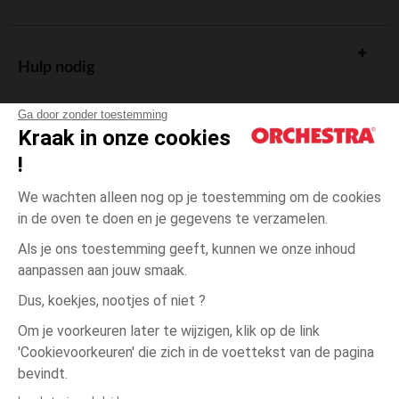
Hulp nodig
Ga door zonder toestemming
Kraak in onze cookies
!
De cadeaukaart
We wachten alleen nog op je toestemming om de cookies
in de oven te doen en je gegevens te verzamelen.
Als je ons toestemming geeft, kunnen we onze inhoud
aanpassen aan jouw smaak.
Algemene verkoopsvoorwaarden
Dus, koekjes, nootjes of niet ?
Wettelijke bepalingen
*Commerciële aanbiedingen
Om je voorkeuren later te wijzigen, klik op de link
Persoonsgegevens
'Cookievoorkeuren' die zich in de voettekst van de pagina
één
Zwart
Zwart
maat
Cookies beheren
bevindt.
Toegankelijkheid: niet conform