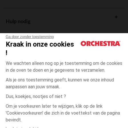
Hulp nodig
Ga door zonder toestemming
Kraak in onze cookies
!
De cadeaukaart
We wachten alleen nog op je toestemming om de cookies
in de oven te doen en je gegevens te verzamelen.
Als je ons toestemming geeft, kunnen we onze inhoud
aanpassen aan jouw smaak.
Algemene verkoopsvoorwaarden
Dus, koekjes, nootjes of niet ?
Wettelijke bepalingen
*Commerciële aanbiedingen
Om je voorkeuren later te wijzigen, klik op de link
Persoonsgegevens
'Cookievoorkeuren' die zich in de voettekst van de pagina
één
Geel
Geel
maat
Cookies beheren
bevindt.
Toegankelijkheid: niet conform