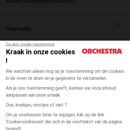
Kinderverzorgings-producten
Hulp nodig
Ga door zonder toestemming
Kraak in onze cookies
!
De cadeaukaart
We wachten alleen nog op je toestemming om de cookies
in de oven te doen en je gegevens te verzamelen.
Als je ons toestemming geeft, kunnen we onze inhoud
aanpassen aan jouw smaak.
Algemene verkoopsvoorwaarden
Dus, koekjes, nootjes of niet ?
Wettelijke bepalingen
*Commerciële aanbiedingen
Om je voorkeuren later te wijzigen, klik op de link
Persoonsgegevens
'Cookievoorkeuren' die zich in de voettekst van de pagina
één
Orange
Orange
maat
Cookies beheren
bevindt.