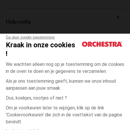
Hulp nodig
Ga door zonder toestemming
Kraak in onze cookies
!
De cadeaukaart
We wachten alleen nog op je toestemming om de cookies
in de oven te doen en je gegevens te verzamelen.
Als je ons toestemming geeft, kunnen we onze inhoud
aanpassen aan jouw smaak.
Algemene verkoopsvoorwaarden
Dus, koekjes, nootjes of niet ?
Wettelijke bepalingen
*Commerciële aanbiedingen
Om je voorkeuren later te wijzigen, klik op de link
Persoonsgegevens
'Cookievoorkeuren' die zich in de voettekst van de pagina
één
Roze
Roze
maat
Cookies beheren
bevindt.
Toegankelijkheid: niet conform