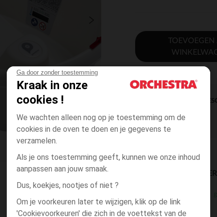
TOEVOEGEN
WINKELWA
Ga door zonder toestemming
Kraak in onze
cookies !
DIRECTE BES
We wachten alleen nog op je toestemming om de
cookies in de oven te doen en je gegevens te
verzamelen.
Als je ons toestemming geeft, kunnen we onze inhoud
aanpassen aan jouw smaak.
BESCHIKBAARE LEVE
Dus, koekjes, nootjes of niet ?
g
winkel levering
Om je voorkeuren later te wijzigen, klik op de link
3 tot 10 dagen
'Cookievoorkeuren' die zich in de voettekst van de