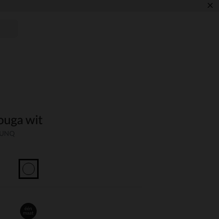
×
ouga wit
C-UNQ
één
maat