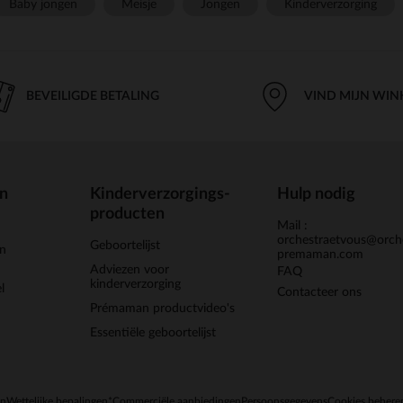
Baby jongen
Meisje
Jongen
Kinderverzorging
BEVEILIGDE BETALING
VIND MIJN WIN
en
Kinderverzorgings-
Hulp nodig
producten
Mail :
orchestraetvous@orch
Geboortelijst
jn
premaman.com
Adviezen voor
FAQ
kinderverzorging
l
Contacteer ons
Prémaman productvideo's
Essentiële geboortelijst
en
Wettelijke bepalingen
*Commerciële aanbiedingen
Persoonsgegevens
Cookies behere