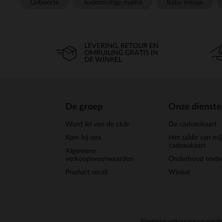
Geboorte
Toekomstige mama
Baby meisje
LEVERING, RETOUR EN
OMRUILING GRATIS IN
DE WINKEL
De groep
Onze dienst
Word lid van de club
De cadeaukaart
Kom bij ons
Het saldo van mi
cadeaukaart
Algemene
verkoopsvoorwaarden
Onderhoud textie
Product recall
Winkel
Algemene verkoopsvoorwaard