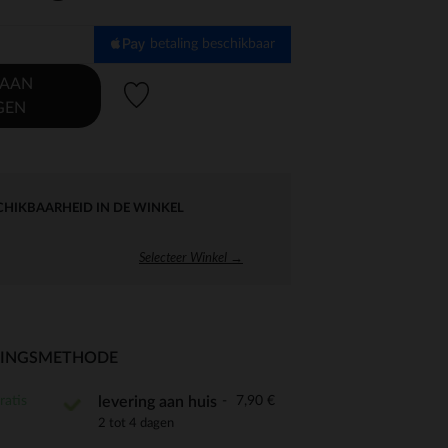
betaling beschikbaar
 AAN
Verlanglijstje.
GEN
CHIKBAARHEID IN DE WINKEL
Selecteer Winkel →
RINGSMETHODE
ratis
7,90 €
levering aan huis
2 tot 4 dagen