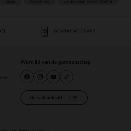
Slaap
Prémaman
De adviezen van Orchestra
KEL
DOWNLOAD DE APP
Word lid van de gemeenschap
estra-
De cadeaukaart
n
Toegankelijkheid: niet conform