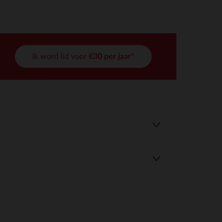
Ik word lid voor
€30 per jaar*
r wens aan te passen en te beheren, en zorgt ervoor dat aan de